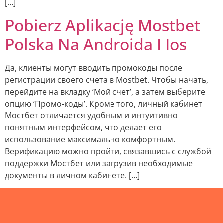
[…]
Pobierz Aplikację Mostbet
Polska Na Androida I Ios
Да, клиенты могут вводить промокоды после
регистрации своего счета в Mostbet. Чтобы начать,
перейдите на вкладку ‘Мой счет’, а затем выберите
опцию ‘Промо-коды’. Кроме того, личный кабинет
Мостбет отличается удобным и интуитивно
понятным интерфейсом, что делает его
использование максимально комфортным.
Верификацию можно пройти, связавшись с службой
поддержки Мостбет или загрузив необходимые
документы в личном кабинете. […]