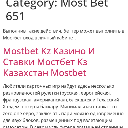
Category:
Most Bet
651
Выполнив такие действия, беттер может выполнить в
Мостбет вход в личный кабинет. –
Mostbet Kz Казино И
Ставки Мостбет Кз
Казахстан Mostbet
Любители карточных игр найдут здесь несколько
разновидностей рулетки (русская, европейская,
французская, американская), блек джек и Техасский
Холдем, покер и баккару. Минимальная ставка – от
zero,one евро, заключать пари можно одновременно
для двух блоков, размещенных под взлетающим
самолетом. В левом углу футера домашней страницы