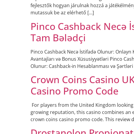
fejlesztők hogyan járulnak hozzá a játékélmén
mutassuk be az elérhető […]
Pinco Cashback Necə 
Tam Bələdçi
Pinco Cashback Necə İstifadə Olunur: Onlayn
Avantajları və Bonus Xüsusiyyətləri Pinco Cas
Olunur: Cashback-in Hesablanması və Şərtləri
Crown Coins Casino UK
Casino Promo Code
For players from the United Kingdom looking 
growing reputation, this casino combines an e
crown coins casino promo code. This review d
Drostanolon Propionat