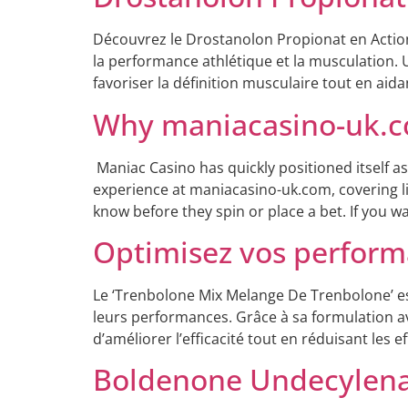
Découvrez le Drostanolon Propionat en Action
la performance athlétique et la musculation. U
favoriser la définition musculaire tout en ai
Why maniacasino-uk.co
Maniac Casino has quickly positioned itself a
experience at maniacasino-uk.com, covering l
know before they spin or place a bet. If you wa
Optimisez vos perform
Le ‘Trenbolone Mix Melange De Trenbolone’ es
leurs performances. Grâce à sa formulation a
d’améliorer l’efficacité tout en réduisant les 
Boldenone Undecylenat