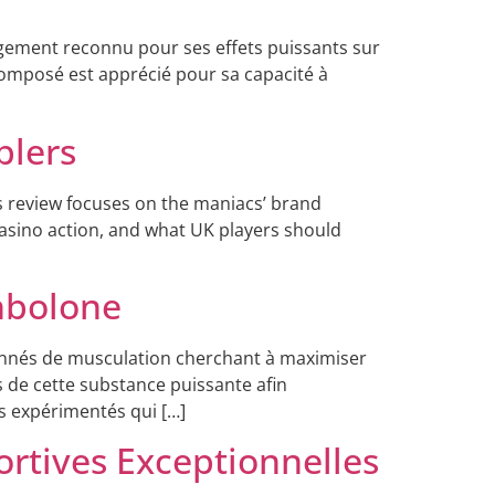
gement reconnu pour ses effets puissants sur
e composé est apprécié pour sa capacité à
blers
is review focuses on the maniacs’ brand
asino action, and what UK players should
nbolone
ionnés de musculation cherchant à maximiser
 de cette substance puissante afin
urs expérimentés qui […]
rtives Exceptionnelles