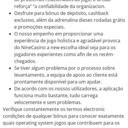
reforça” “a confiabilidade da organizacion.
Desfrute para bónus de depósito, cashback
exclusivo, além da adrenalina dieses rodadas grátis
e promoções especiais.
O nosso empenho em proporcionar uma
experiência de jogo holistica e agradável provoca
do NineCasino a new escolha ideal seja para os
jogadores experientes como afin de os recém-
chegados.
Se tiver algum problema por o processo sobre
levantamento, a equipa de apoio ao cliente está
prontamente disponível para um ajudar.
De acordo com os nossos utilizadores, a aplicação
funciona muito bastante, tudo carrega
velocemente e sem problemas.
Verifique constantemente os termos electronic
condições de qualquer bónus para conocer exatamente
quais operating system jogos que contribuem para os