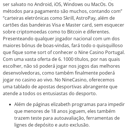
ser salvato no Android, iOS, Windows ou MacOs. Os
métodos para pagamento são muchos, contando com”
“carteiras eletrónicas como Skrill, AstroPay, além de
cartões das bandeiras Visa e Master card, sem esquecer
sobre criptomoedas como to Bitcoin e diferentes.
Presenteando qualquer jogador nacional com um dos
maiores bónus de boas-vindas, fará todo o quisquilloso
que fique some sort of conhecer o Nine Casino Portugal.
Com uma vasta oferta de 6. 1000 títulos, por nas quais
escolher, não só poderá jogar nos jogos das melhores
desenvolvedoras, como também finalmente poderá
jogar no casino ao vivo. No NineCasino, oferecemos
uma tablado de apostas desportivas abrangente que
atende a todos os entusiastas do desporto.
Além de páginas elizabeth programas para impedir
que menores de 18 anos joguem, eles também
trazem teste para autoavaliação, ferramentas de
lignes de depósito e auto exclusão.