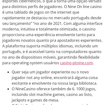
esportes cibernéticos, o que a torna uma opção versátil
para distintos perfis de jogadores. O Nine On line casino
é uma tablado de jogos on the internet que
rapidamente ze destacou no mercado português desde
seu lançamento” “no ano de 2021. Com alguma interface
moderna, intuitiva e totalmente otimizada, o cassino
proporciona uma experiência envolvente tanto para
jogadores novatos quanto pra apostadores experientes.
A plataforma suporta múltiplos idiomas, incluindo um
português, e é acessível tanto na computadores quanto
no ano de dispositivos móveis, garantindo flexibilidade
para operating-system usuários
casino-ptnine.com
.
Quer seja um jogador experiente ou o novo
jogador not any online, encontrará alguma coisa
excitante e envolvente na nossa larga biblioteca.
O NineCasino oferece também de 6. 1000 jogos,
incluindo slot machine games, casino ao listo,
jackpots e games de mesa.