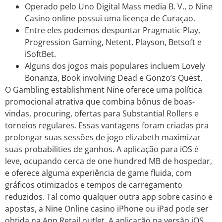
Operado pelo Uno Digital Mass media B. V., o Nine
Casino online possui uma licença de Curaçao.
Entre eles podemos despuntar Pragmatic Play,
Progression Gaming, Netent, Playson, Betsoft e
iSoftBet.
Alguns dos jogos mais populares incluem Lovely
Bonanza, Book involving Dead e Gonzo’s Quest.
O Gambling establishment Nine oferece uma política
promocional atrativa que combina bônus de boas-
vindas, procuring, ofertas para Substantial Rollers e
torneios regulares. Essas vantagens foram criadas pra
prolongar suas sessões de jogo elizabeth maximizar
suas probabilities de ganhos. A aplicação para iOS é
leve, ocupando cerca de one hundred MB de hospedar,
e oferece alguma experiência de game fluida, com
gráficos otimizados e tempos de carregamento
reduzidos. Tal como qualquer outra app sobre casino e
apostas, a Nine Online casino iPhone ou iPad pode ser
obtida na App Retail outlet. A aplicação na versão iOS