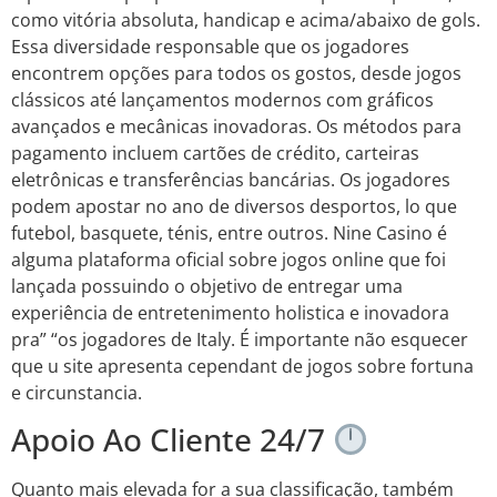
como vitória absoluta, handicap e acima/abaixo de gols.
Essa diversidade responsable que os jogadores
encontrem opções para todos os gostos, desde jogos
clássicos até lançamentos modernos com gráficos
avançados e mecânicas inovadoras. Os métodos para
pagamento incluem cartões de crédito, carteiras
eletrônicas e transferências bancárias. Os jogadores
podem apostar no ano de diversos desportos, lo que
futebol, basquete, ténis, entre outros. Nine Casino é
alguma plataforma oficial sobre jogos online que foi
lançada possuindo o objetivo de entregar uma
experiência de entretenimento holistica e inovadora
pra” “os jogadores de Italy. É importante não esquecer
que u site apresenta cependant de jogos sobre fortuna
e circunstancia.
Apoio Ao Cliente 24/7
Quanto mais elevada for a sua classificação, também