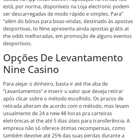
está, por norma, disponíveis na Loja electronic podem
ser descarregadas de modo rápido e simples. Para”
“além do bónus para boas-vindas, destinado às apostas
desportivas, to Nine apresenta ainda apostas grátis at
the odds melhoradas, em promoção de alguns eventos
desportivos.
Opções De Levantamento
Nine Casino
Para alejar o dinheiro, basta ir até the aba de
“Levantamentos” e inserir u valor que deseja retirar
após clicar sobre o método escolhido. Os prazos de
retirada alteram de acordo com o método, mas levam
usualmente de 24 a new 48 horas pra carteiras
eletrónicas at the até 5 dias úteis para transferência. A
empresa não só oferece ótimas recompensas, como
também devolve até 25% das suas perdas durante a