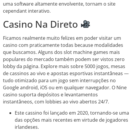
uma software altamente envolvente, tornam o site
cependant interativo.
Casino Na Direto
Ficamos realmente muito felizes em poder visitar um
casino com praticamente todas because modalidades
que buscamos. Alguns dos slot machine games mais
populares do mercado também podem ser vistos zero
lobby da página. Explore mais sobre 5000 jogos, mesas
de cassinos ao vivo e apostas esportivas instantâneas —
tudo otimizado para um jogo sem interrupções no
Google android, iOS ou em qualquer navegador. O Nine
casino suporta depósitos e levantamentos
instantâneos, com lobbies ao vivo abertos 24/7.
Este cassino foi lançado em 2020, tornando-se uma
das opções mais recentes em virtude de jogadores
irlandeses.