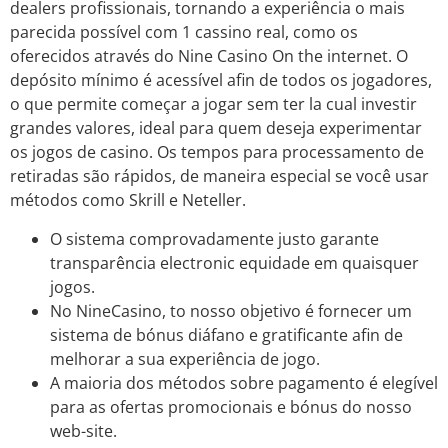
dealers profissionais, tornando a experiência o mais
parecida possível com 1 cassino real, como os
oferecidos através do Nine Casino On the internet. O
depósito mínimo é acessível afin de todos os jogadores,
o que permite começar a jogar sem ter la cual investir
grandes valores, ideal para quem deseja experimentar
os jogos de casino. Os tempos para processamento de
retiradas são rápidos, de maneira especial se você usar
métodos como Skrill e Neteller.
O sistema comprovadamente justo garante
transparência electronic equidade em quaisquer
jogos.
No NineCasino, to nosso objetivo é fornecer um
sistema de bónus diáfano e gratificante afin de
melhorar a sua experiência de jogo.
A maioria dos métodos sobre pagamento é elegível
para as ofertas promocionais e bónus do nosso
web-site.