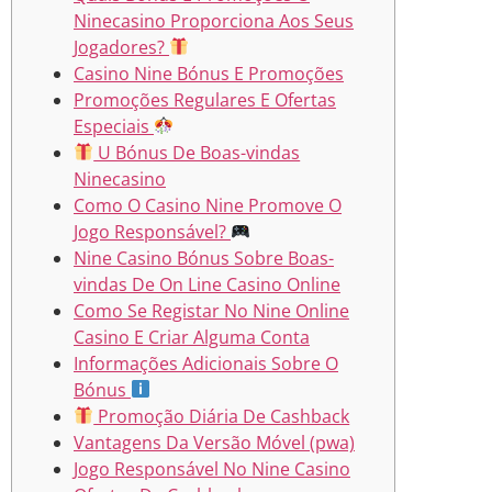
Ninecasino Proporciona Aos Seus
Jogadores?
Casino Nine Bónus E Promoções
Promoções Regulares E Ofertas
Especiais
U Bónus De Boas-vindas
Ninecasino
Como O Casino Nine Promove O
Jogo Responsável?
Nine Casino Bónus Sobre Boas-
vindas De On Line Casino Online
Como Se Registar No Nine Online
Casino E Criar Alguma Conta
Informações Adicionais Sobre O
Bónus
Promoção Diária De Cashback
Vantagens Da Versão Móvel (pwa)
Jogo Responsável No Nine Casino