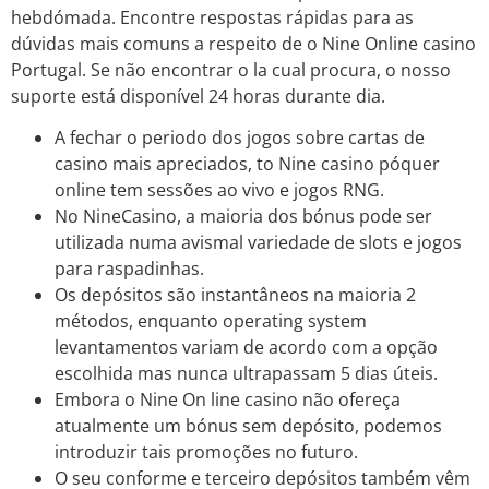
hebdómada. Encontre respostas rápidas para as
dúvidas mais comuns a respeito de o Nine Online casino
Portugal. Se não encontrar o la cual procura, o nosso
suporte está disponível 24 horas durante dia.
A fechar o periodo dos jogos sobre cartas de
casino mais apreciados, to Nine casino póquer
online tem sessões ao vivo e jogos RNG.
No NineCasino, a maioria dos bónus pode ser
utilizada numa avismal variedade de slots e jogos
para raspadinhas.
Os depósitos são instantâneos na maioria 2
métodos, enquanto operating system
levantamentos variam de acordo com a opção
escolhida mas nunca ultrapassam 5 dias úteis.
Embora o Nine On line casino não ofereça
atualmente um bónus sem depósito, podemos
introduzir tais promoções no futuro.
O seu conforme e terceiro depósitos também vêm