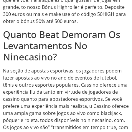
grande, to nosso Bónus Highroller é perfeito. Deposite
300 euros ou mais e make use of o código 50HIGH para
obter o bónus 50% até 500 euros.
Quanto Beat Demoram Os
Levantamentos No
Ninecasino?
Na seção de apostas esportivas, os jogadores podem
fazer apostas ao vivo no ano de eventos de futebol,
tênis e outros esportes populares. Cassino oferece uma
experiência fluida tanto em virtude de jogadores de
cassino quanto para apostadores esportivos. Se você
prefere uma experiência mais realista, u Cassino oferece
uma ampla gama sobre jogos ao vivo como blackjack,
pôquer e roleta, todos disponíveis no ninecasino. com.
Os jogos ao vivo são” “transmitidos em tempo true, com