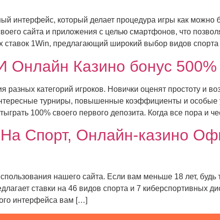
ный интерфейс, который делает процедура игры как можно 
оего сайта и приложения с целью смартфонов, что позволя
ых ставок 1Win, предлагающий широкий выбор видов спорта
 И Онлайн Казино бонус 500%
ия разных категорий игроков. Новички оценят простоту и в
интересные турниры, повышенные коэффициенты и особые у
ыграть 100% своего первого депозита. Когда все пора и чес
и На Спорт, Онлайн-казино О
спользования нашего сайта. Если вам меньше 18 лет, будь 
длагает ставки на 46 видов спорта и 7 киберспортивных ди
ого интерфейса вам […]