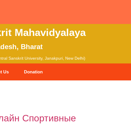
rit Mahavidyalaya
adesh, Bharat
ral Sanskrit University, Janakpuri, New Delhi)
t Us
Donation
нлайн Спортивные