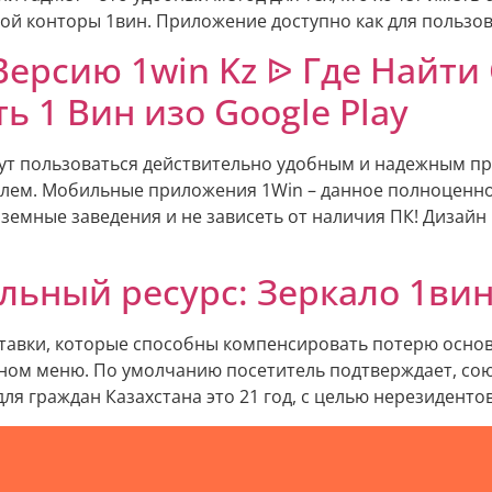
й конторы 1вин. Приложение доступно как для пользоват
ерсию 1win Kz ᐉ Где Найти
 1 Вин изо Google Play
дут пользоваться действительно удобным и надежным п
блем. Мобильные приложения 1Win – данное полноценно
земные заведения и не зависеть от наличия ПК! Дизайн
льный ресурс: Зеркало 1ви
авки, которые способны компенсировать потерю основных
ном меню. По умолчанию посетитель подтверждает, союз
ля граждан Казахстана это 21 год, с целью нерезидентов –