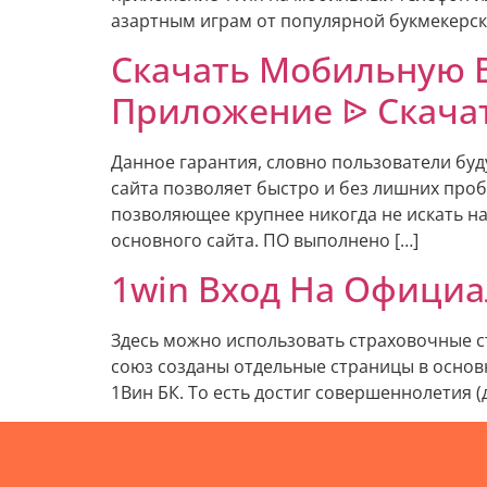
азартным играм от популярной букмекерско
Скачать Мобильную В
Приложение ᐉ Скачать
Данное гарантия, словно пользователи бу
сайта позволяет быстро и без лишних про
позволяющее крупнее никогда не искать на
основного сайта. ПО выполнено […]
1win Вход На Официа
Здесь можно использовать страховочные ст
союз созданы отдельные страницы в основ
1Вин БК. То есть достиг совершеннолетия (д