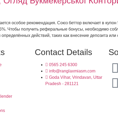
 Огляд Букмекерської Контори 
ется особое рекомендация. Союз беттор включает в купон 5 
5%. Чтобы по͏лучить реферальные ͏бонусы, необходимо со
пределённых действий, таких как внесение депозита или 
ks
Contact Details
So
e
0565 245 6300
info@ranglaxmiasm.com
Goda Vihar, Vrindavan, Uttar
Pradesh - 281121
lender
ons