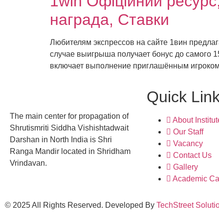
1win Офіційний ресурс,
награда, Ставки
Любителям экспрессов на сайте 1вин предлага
случае выигрыша получает бонус до самого 1
включает выполнение приглашённым игроком о
Quick Lin
The main center for propagation of
About Institut
Shrutismriti Siddha Vishishtadwait
Our Staff
Darshan in North India is Shri
Vacancy
Ranga Mandir located in Shridham
Contact Us
Vrindavan.
Gallery
Academic Ca
© 2025 All Rights Reserved. Developed By
TechStreet Soluti