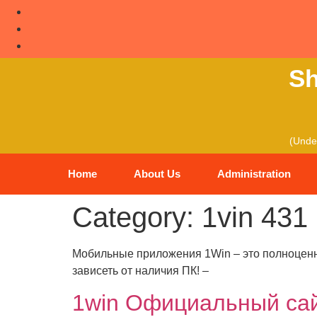
Sh
(Under
Home
About Us
Administration
Category:
1vin 431
Мобильные приложения 1Win – это полноценн
зависеть от наличия ПК! –
1win Официальный сай