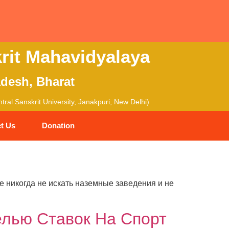
rit Mahavidyalaya
adesh, Bharat
ral Sanskrit University, Janakpuri, New Delhi)
t Us
Donation
 никогда не искать наземные заведения и не
елью Ставок На Спорт