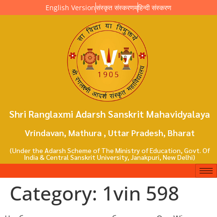
English Version
संस्कृत संस्करणम्
हिन्दी संस्करण
Shri Ranglaxmi Adarsh Sanskrit Mahavidyalaya
Vrindavan, Mathura , Uttar Pradesh, Bharat
(Under the Adarsh Scheme of The Ministry of Education, Govt. Of
India & Central Sanskrit University, Janakpuri, New Delhi)
Category:
1vin 598