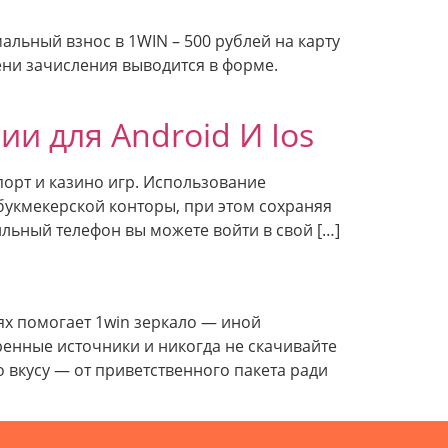
альный взнос в 1WIN – 500 рублей на карту
ени зачисления выводится в форме.
и для Android И Ios
орт и казино игр. Использование
укмекерской конторы, при этом сохраняя
льный телефон вы можете войти в свой […]
ях помогает 1win зеркало — иной
енные источники и никогда не скачивайте
 вкусу — от приветственного пакета ради