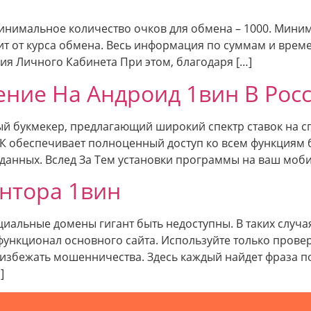
минимальное количество очков для обмена – 1000. Миним
ит от курса обмена. Весь информация по суммам и врем
ия Личного Кабинета При этом, благодаря […]
ние На Андроид 1вин В Росси
й букмекер, предлагающий широкий спектр ставок на сп
 обеспечивает полноценный доступ ко всем функциям б
данных. Вслед За Тем установки программы на ваш моби
онтора 1вин
циальные домены гигант быть недоступны. В таких случа
нкционал основного сайта. Используйте только провер
избежать мошенничества. Здесь каждый найдет фраза по
]