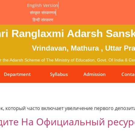
English Version
संस्कृत संस्करणम्
हिन्दी संस्करण
ri Ranglaxmi Adarsh Sansk
Vrindavan, Mathura , Uttar Pr
 the Adarsh Scheme of The Ministry of Education, Govt. Of India & Cent
Department
Syllabus
Admission
Conta
͏ок, который часто включает увеличение первого͏ депозита
йдите На Официальный ресур