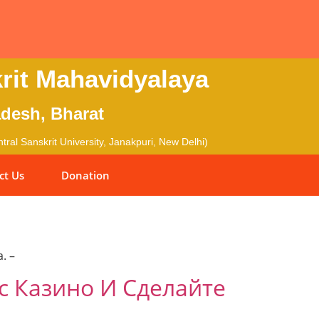
rit Mahavidyalaya
adesh, Bharat
ral Sanskrit University, Janakpuri, New Delhi)
ct Us
Donation
. –
с Казино И Сделайте