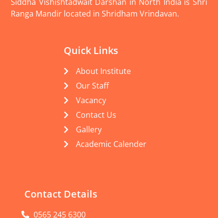
Siddha Vishishtadwait Darshan in North India is Shri
Ranga Mandir located in Shridham Vrindavan.
Quick Links
About Institute
Our Staff
Vacancy
Contact Us
Gallery
Academic Calender
Contact Details
0565 245 6300