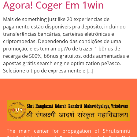
Agora! Coger Em 1win
Mais de something just like 20 experiencias de
pagamento estão disponíveis pra depósito, incluindo
transferências bancárias, carteiras eletrônicas e
criptomoedas. Dependendo das condições de uma
promoção, eles tem an op??o de trazer 1 bônus de
recarga de 500%, bônus gratuitos, odds aumentadas e
apostas grátis search engine optimization pe?asco.
Selecione o tipo de expresamente e […]
The main center for propagation of Shrutismriti