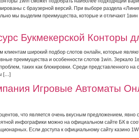
конторы 1win сможет подобрать наиболее подходящий вари
ированы с браузерной версий. При выборе раздела «Линия»
ьно мы выделим преимущества, которые и отличают 1вин ка
урс Букмекерской Конторы д
им клиентам широкий подбор слотов онлайн, которые явля
новные преимущества и особенности слотов 1win. Зеркало 1
роблем, таких как блокировки. Среди представленного на
ы […]
мпания Игровые Автоматы О
роцентов, что является очень вкусным предложением, явно 
ятной инфографики можно на официальном сайте БК в соо
ационарных. Если доступа к официальному сайту казино 1Win