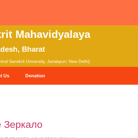
rit Mahavidyalaya
adesh, Bharat
ral Sanskrit University, Janakpuri, New Delhi)
t Us
Donation
е Зеркало