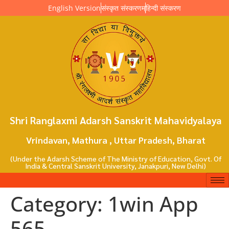
English Version
संस्कृत संस्करणम्
हिन्दी संस्करण
Shri Ranglaxmi Adarsh Sanskrit Mahavidyalaya
Vrindavan, Mathura , Uttar Pradesh, Bharat
(Under the Adarsh Scheme of The Ministry of Education, Govt. Of
India & Central Sanskrit University, Janakpuri, New Delhi)
Category:
1win App
565