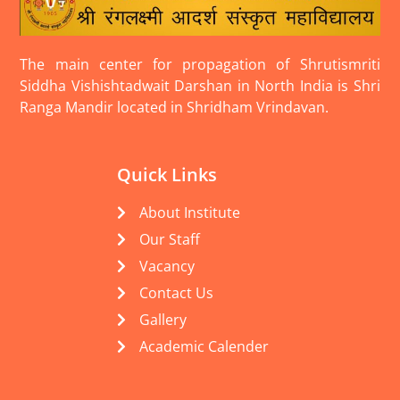
The main center for propagation of Shrutismriti
Siddha Vishishtadwait Darshan in North India is Shri
Ranga Mandir located in Shridham Vrindavan.
Quick Links
About Institute
Our Staff
Vacancy
Contact Us
Gallery
Academic Calender