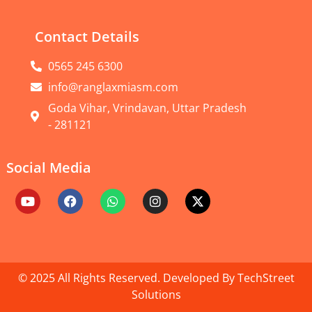
Contact Details
0565 245 6300
info@ranglaxmiasm.com
Goda Vihar, Vrindavan, Uttar Pradesh
- 281121
Social Media
© 2025 All Rights Reserved. Developed By
TechStreet
Solutions