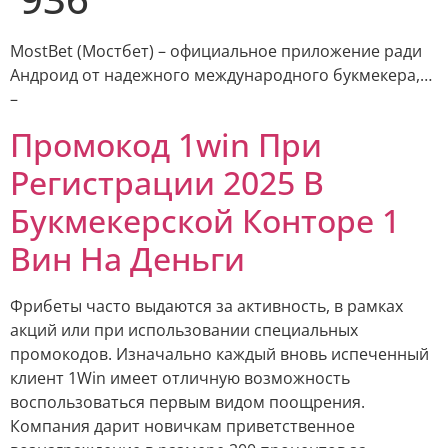
MostBet (Мостбет) – официальное приложение ради
Андроид от надежного международного букмекера,…
–
Промокод 1win При
Регистрации 2025 В
Букмекерской Конторе 1
Вин На Деньги
Фрибеты часто выдаются за активность, в рамках
акций или при использовании специальных
промокодов. Изначально каждый вновь испеченный
клиент 1Win имеет отличную возможность
воспользоваться первым видом поощрения.
Компания дарит новичкам приветственное