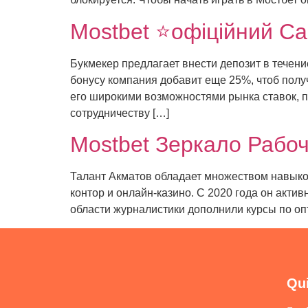
Mostbet ⭐️офіційний Са
Букмекер предлагает внести депозит в течени
бонусу компания добавит еще 25%, чтоб полу
его широкими возможностями рынка ставок, 
сотрудничеству […]
Mostbet Зеркало Рабо
Талант Акматов обладает множеством навыков
контор и онлайн-казино. С 2020 года он акт
области журналистики дополнили курсы по оп
Qu