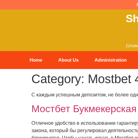
Sh
(Under
Home
About Us
Administration
Category:
Mostbet 
С каждым успешным депозитом, не более одно
Мостбет Букмекерская
Отличное удобство в использовании гарантируе
закона, который бы регулировал деятельност
блокируется. Чтобы начать играть в Мостбет 