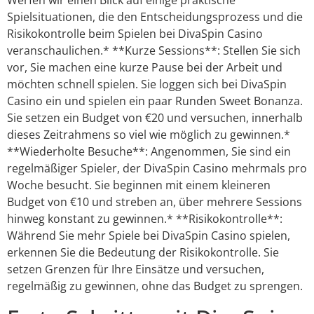
Werfen wir einen Blick auf einige praktische
Spielsituationen, die den Entscheidungsprozess und die
Risikokontrolle beim Spielen bei DivaSpin Casino
veranschaulichen.* **Kurze Sessions**: Stellen Sie sich
vor, Sie machen eine kurze Pause bei der Arbeit und
möchten schnell spielen. Sie loggen sich bei DivaSpin
Casino ein und spielen ein paar Runden Sweet Bonanza.
Sie setzen ein Budget von €20 und versuchen, innerhalb
dieses Zeitrahmens so viel wie möglich zu gewinnen.*
**Wiederholte Besuche**: Angenommen, Sie sind ein
regelmäßiger Spieler, der DivaSpin Casino mehrmals pro
Woche besucht. Sie beginnen mit einem kleineren
Budget von €10 und streben an, über mehrere Sessions
hinweg konstant zu gewinnen.* **Risikokontrolle**:
Während Sie mehr Spiele bei DivaSpin Casino spielen,
erkennen Sie die Bedeutung der Risikokontrolle. Sie
setzen Grenzen für Ihre Einsätze und versuchen,
regelmäßig zu gewinnen, ohne das Budget zu sprengen.