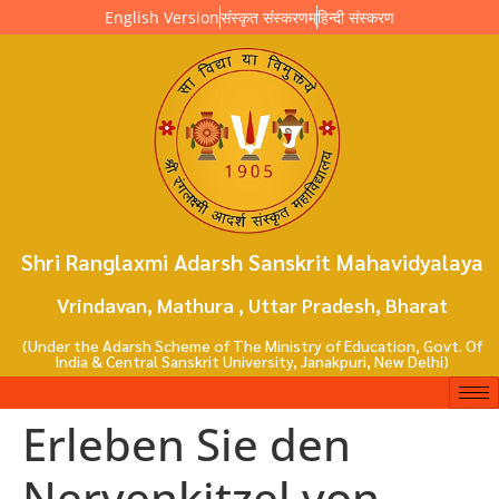
English Version
संस्कृत संस्करणम्
हिन्दी संस्करण
Shri Ranglaxmi Adarsh Sanskrit Mahavidyalaya
Vrindavan, Mathura , Uttar Pradesh, Bharat
(Under the Adarsh Scheme of The Ministry of Education, Govt. Of
India & Central Sanskrit University, Janakpuri, New Delhi)
Erleben Sie den
Nervenkitzel von