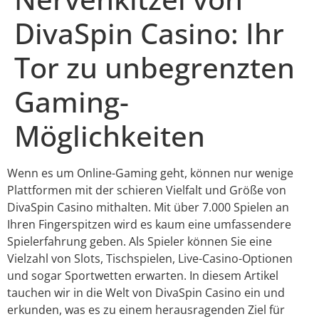
DivaSpin Casino: Ihr
Tor zu unbegrenzten
Gaming-
Möglichkeiten
Wenn es um Online-Gaming geht, können nur wenige
Plattformen mit der schieren Vielfalt und Größe von
DivaSpin Casino mithalten. Mit über 7.000 Spielen an
Ihren Fingerspitzen wird es kaum eine umfassendere
Spielerfahrung geben. Als Spieler können Sie eine
Vielzahl von Slots, Tischspielen, Live-Casino-Optionen
und sogar Sportwetten erwarten. In diesem Artikel
tauchen wir in die Welt von DivaSpin Casino ein und
erkunden, was es zu einem herausragenden Ziel für