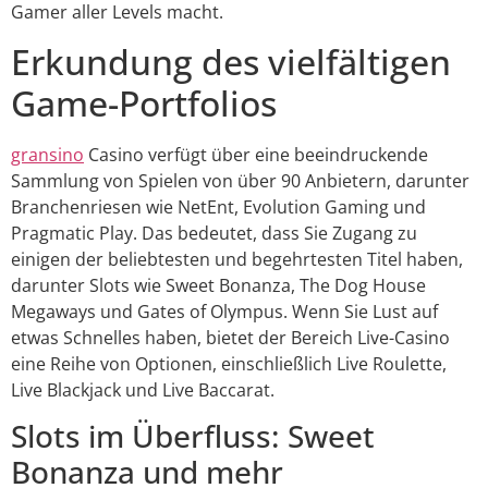
Gamer aller Levels macht.
Erkundung des vielfältigen
Game-Portfolios
gransino
Casino verfügt über eine beeindruckende
Sammlung von Spielen von über 90 Anbietern, darunter
Branchenriesen wie NetEnt, Evolution Gaming und
Pragmatic Play. Das bedeutet, dass Sie Zugang zu
einigen der beliebtesten und begehrtesten Titel haben,
darunter Slots wie Sweet Bonanza, The Dog House
Megaways und Gates of Olympus. Wenn Sie Lust auf
etwas Schnelles haben, bietet der Bereich Live-Casino
eine Reihe von Optionen, einschließlich Live Roulette,
Live Blackjack und Live Baccarat.
Slots im Überfluss: Sweet
Bonanza und mehr