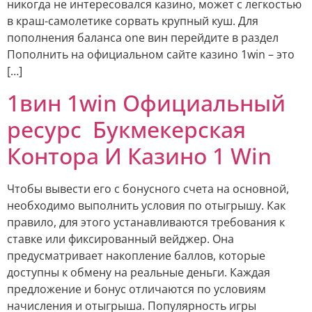
никогда не интересовался казино, может с легкостью
в краш-самолетике сорвать крупный куш. Для
пополнения баланса one вин перейдите в раздел
Пополнить на официальном сайте казино 1win – это
[…]
1вин 1win Официальный
ресурс ️ Букмекерская
Контора И Казино 1 Win
Чтобы вывести его с бонусного счета на основной,
необходимо выполнить условия по отыгрышу. Как
правило, для этого устанавливаются требования к
ставке или фиксированный вейджер. Она
предусматривает накопление баллов, которые
доступны к обмену на реальные деньги. Каждая
предложение и бонус отличаются по условиям
начисления и отыгрыша. Популярность игры