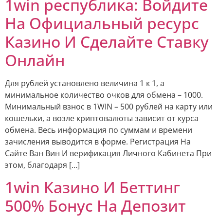
1win республика: Войдите
На Официальный ресурс
Казино И Сделайте Ставку
Онлайн
Для рублей установлено величина 1 к 1, а
минимальное количество очков для обмена – 1000.
Минимальный взнос в 1WIN – 500 рублей на карту или
кошельки, а возле криптовалюты зависит от курса
обмена. Весь информация по суммам и времени
зачисления выводится в форме. Регистрация На
Сайте Ван Вин И верификация Личного Кабинета При
этом, благодаря […]
1win Казино И Беттинг
500% Бонус На Депозит