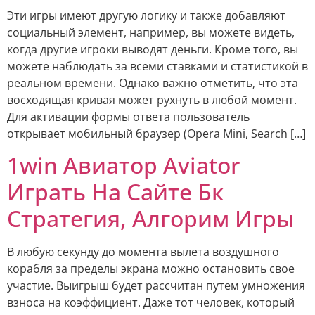
Эти игры имеют другую логику и также добавляют
социальный элемент, например, вы можете видеть,
когда другие игроки выводят деньги. Кроме того, вы
можете наблюдать за всеми ставками и статистикой в
реальном времени. Однако важно отметить, что эта
восходящая кривая может рухнуть в любой момент.
Для активации формы ответа пользователь
открывает мобильный браузер (Opera Mini, Search […]
1win Авиатор Aviator
Играть На Сайте Бк
Стратегия, Алгорим Игры
В любую секунду до момента вылета воздушного
корабля за пределы экрана можно остановить свое
участие. Выигрыш будет рассчитан путем умножения
взноса на коэффициент. Даже тот человек, который