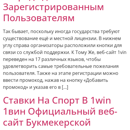
Зарегистрированным
Пользователям
Так бывает, поскольку иногда государства требуют
существование ещё и местной лицензии. В нижнем
углу справа организаторы расположили кнопки для
связи со службой поддержки. К Тому Же, веб-сайт 1vin
переведен на 17 различных языков, чтобы
удовлетворить самые требовательные пожелания
пользователя. Также на этапе регистрации можно
ввести промокод, нажав на кнопку «Добавить
промокод» и указав его в […]
Ставки На Спорт В 1win
1вин Официальный веб-
сайт Букмекерской