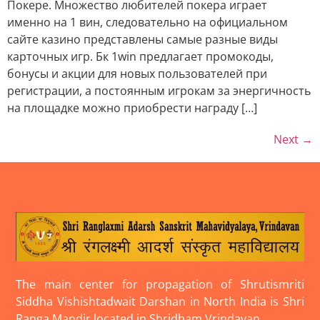
Покере. Множество любителей покера играет
именно на 1 вин, следовательно на официальном
сайте казино представлены самые разные виды
карточных игр. Бк 1win предлагает промокоды,
бонусы и акции для новых пользователей при
регистрации, а постоянным игрокам за энергичность
на площадке можно приобрести награду […]
Next
→
The main center for propagation of Shrutismriti
Siddha Vishishtadwait Darshan in North India is Shri
Ranga Mandir located in Shridham Vrindavan.