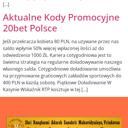
[…]
Aktualne Kody Promocyjne
20bet Polsce
Jeśli przekracza kobieta 80 PLN, na używane przez nas
saldo wpłynie 50% więcej wpłaconej ilości aż do
odwiedzenia 1000 ZŁ. Kariera cotygodniowa jest to
świetna strategia na regularne doładowywanie naszego
własnego salda. Cotygodniowe doładowanie umożliwia
na przyjmowanie gratisowych zakładów sportowych do
400 PLN w każdą sobotę. Piątkowe Doładowanie W
Kasynie Wskaźnik RTP kosztuje w tej […]