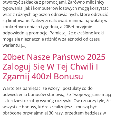
otworzyć zakładkę z promocjami. Zarówno miłośnicy
typowania, jak i komputerów losowych mogą korzystać
wraz z różnych ogłoszeń odnawialnych, które odrzucić
są limitowane. Należy zrealizować minimalną wpłatę w
konkretnym dniach tygodnia, a 20Bet przyjmie
odpowiednią promocję. Pamiętaj, że określone kroki
mogą się nieznacznie różnić w zależności od czasu
wariantu […]
20bet Nasze Państwo 2025
Zaloguj Się W Tej Chwili I
Zgarnij 400zł Bonusu
Warto też pamiętać, że wzory i postulaty co do
odwiedzenia bonusów stanowią, że Twoje wygrane mają
czterdziestokrotny wymóg rozrywki. Owo znaczy tyle, że
wszystkie bonusy, które zrealizujesz – muszą być
obrócone przynajmniej 30 razy, przedtem będziesz w