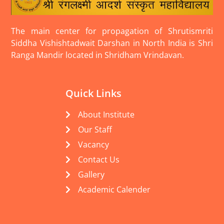
The main center for propagation of Shrutismriti
Siddha Vishishtadwait Darshan in North India is Shri
Ranga Mandir located in Shridham Vrindavan.
Quick Links
About Institute
Our Staff
Vacancy
Contact Us
Gallery
Academic Calender