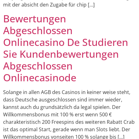
mit der absicht den Zugabe für chip […]
Bewertungen
Abgeschlossen
Onlinecasino De Studieren
Sie Kundenbewertungen
Abgeschlossen
Onlinecasinode
Solange in allen AGB des Casinos in keiner weise steht,
dass Deutsche ausgeschlossen sind immer wieder,
kannst auch du grundsätzlich da legal spielen. Der
Willkommensbonus mit 100 % erst wenn 500 €
charakteristisch 200 Freespins des weiteren Rabatt Crab
ist das optimal Start, gerade wenn man Slots liebt. Der
Willkommensbonus vonseiten 100 % solange bis […]