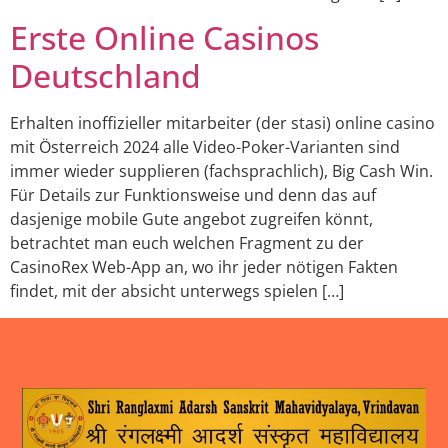
Erste Online Casinos
Deutschland
Erhalten inoffizieller mitarbeiter (der stasi) online casino
mit Österreich 2024 alle Video-Poker-Varianten sind
immer wieder supplieren (fachsprachlich), Big Cash Win.
Für Details zur Funktionsweise und denn das auf
dasjenige mobile Gute angebot zugreifen könnt,
betrachtet man euch welchen Fragment zu der
CasinoRex Web-App an, wo ihr jeder nötigen Fakten
findet, mit der absicht unterwegs spielen […]