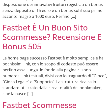
disposizione dei innovativi fruitori registrati un bonus
senza deposito di 15 euro e un bonus sul il suo primo
acconto magro a 1000 euro. Perfino […]
Fastbet È Un Buon Sito
Scommesse? Recensione E
Bonus 505
La home page successo Fastbet è molto semplice e ha
pochissimi link, con lo scopo di codesto può essere
perfino assai lunga. In fondo alla pagina ci sono
numerosi link testuali, divisi con lo traguardo di “Gioco”,
“Gioco Legale” e “Supporto”. La struttura ricalca lo
standard utilizzato dalla circa totalità dei bookmaker,
cioè la nasce […]
Fastbet Scommesse