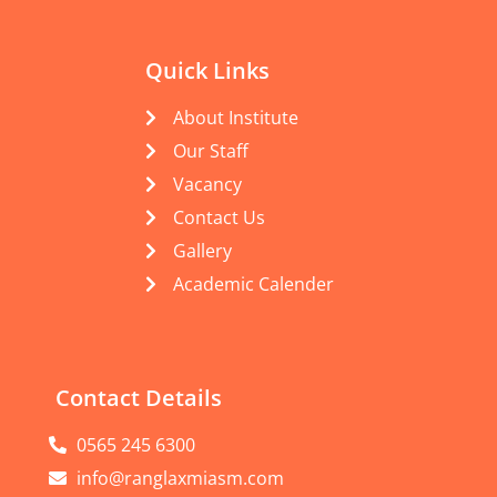
Quick Links
About Institute
Our Staff
Vacancy
Contact Us
Gallery
Academic Calender
Contact Details
0565 245 6300
info@ranglaxmiasm.com