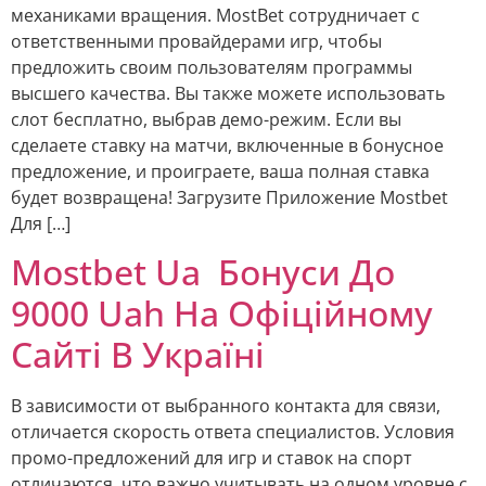
механиками вращения. MostBet сотрудничает с
ответственными провайдерами игр, чтобы
предложить своим пользователям программы
высшего качества. Вы также можете использовать
слот бесплатно, выбрав демо-режим. Если вы
сделаете ставку на матчи, включенные в бонусное
предложение, и проиграете, ваша полная ставка
будет возвращена! Загрузите Приложение Mostbet
Для […]
Mostbet Ua ️ Бонуси До
9000 Uah На Офіційному
Сайті В Україні
В зависимости от выбранного контакта для связи,
отличается скорость ответа специалистов. Условия
промо-предложений для игр и ставок на спорт
отличаются, что важно учитывать на одном уровне с