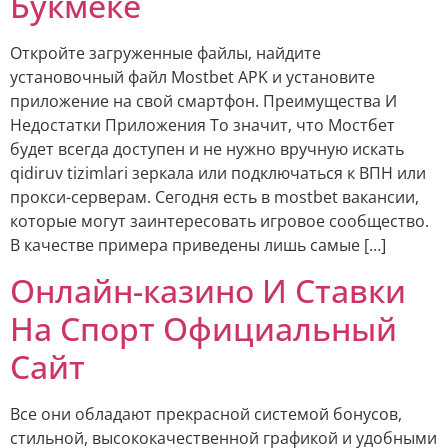
Букмеке
Откройте загруженные файлы, найдите
установочный файл Mostbet APK и установите
приложение на свой смартфон. Преимущества И
Недостатки Приложения То значит, что Мостбет
будет всегда доступен и не нужно вручную искать
qidiruv tizimlari зеркала или подключаться к ВПН или
прокси-серверам. Сегодня есть в mostbet вакансии,
которые могут заинтересовать игровое сообщество.
В качестве примера приведены лишь самые […]
Онлайн-казино И Ставки
На Спорт Официальный
Сайт
Все они обладают прекрасной системой бонусов,
стильной, высококачественной графикой и удобными