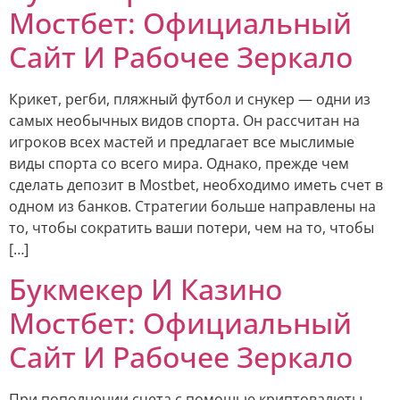
Мостбет: Официальный
Сайт И Рабочее Зеркало
Крикет, регби, пляжный футбол и снукер — одни из
самых необычных видов спорта. Он рассчитан на
игроков всех мастей и предлагает все мыслимые
виды спорта со всего мира. Однако, прежде чем
сделать депозит в Mostbet, необходимо иметь счет в
одном из банков. Стратегии больше направлены на
то, чтобы сократить ваши потери, чем на то, чтобы
[…]
Букмекер И Казино
Мостбет: Официальный
Сайт И Рабочее Зеркало
При пополнении счета с помощью криптовалюты