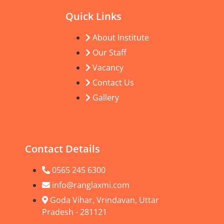
Quick Links
About Institute
Our Staff
Vacancy
Contact Us
Gallery
Contact Details
0565 245 6300
info@ranglaxmi.com
Goda Vihar, Vrindavan, Uttar
Pradesh - 281121