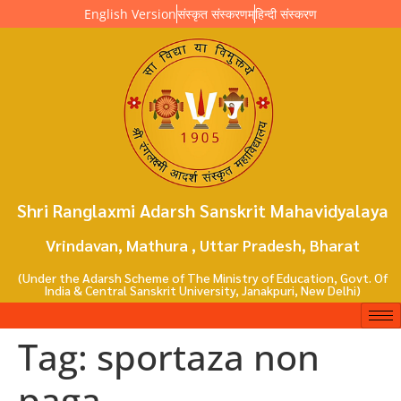
English Version
संस्कृत संस्करणम्
हिन्दी संस्करण
Shri Ranglaxmi Adarsh Sanskrit Mahavidyalaya
Vrindavan, Mathura , Uttar Pradesh, Bharat
(Under the Adarsh Scheme of The Ministry of Education, Govt. Of
India & Central Sanskrit University, Janakpuri, New Delhi)
Tag:
sportaza non
paga