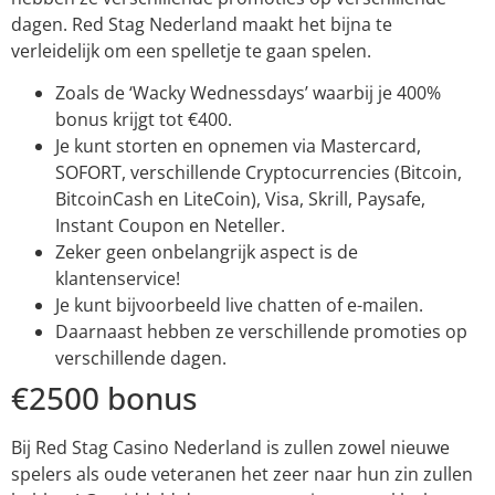
dagen. Red Stag Nederland maakt het bijna te
verleidelijk om een spelletje te gaan spelen.
Zoals de ‘Wacky Wednessdays’ waarbij je 400%
bonus krijgt tot €400.
Je kunt storten en opnemen via Mastercard,
SOFORT, verschillende Cryptocurrencies (Bitcoin,
BitcoinCash en LiteCoin), Visa, Skrill, Paysafe,
Instant Coupon en Neteller.
Zeker geen onbelangrijk aspect is de
klantenservice!
Je kunt bijvoorbeeld live chatten of e-mailen.
Daarnaast hebben ze verschillende promoties op
verschillende dagen.
€2500 bonus
Bij Red Stag Casino Nederland is zullen zowel nieuwe
spelers als oude veteranen het zeer naar hun zin zullen