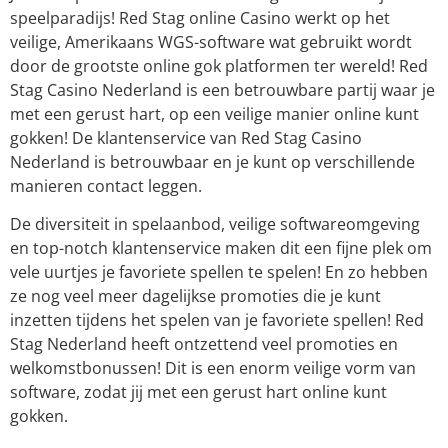
speelparadijs! Red Stag online Casino werkt op het
veilige, Amerikaans WGS-software wat gebruikt wordt
door de grootste online gok platformen ter wereld! Red
Stag Casino Nederland is een betrouwbare partij waar je
met een gerust hart, op een veilige manier online kunt
gokken! De klantenservice van Red Stag Casino
Nederland is betrouwbaar en je kunt op verschillende
manieren contact leggen.
De diversiteit in spelaanbod, veilige softwareomgeving
en top-notch klantenservice maken dit een fijne plek om
vele uurtjes je favoriete spellen te spelen! En zo hebben
ze nog veel meer dagelijkse promoties die je kunt
inzetten tijdens het spelen van je favoriete spellen! Red
Stag Nederland heeft ontzettend veel promoties en
welkomstbonussen! Dit is een enorm veilige vorm van
software, zodat jij met een gerust hart online kunt
gokken.