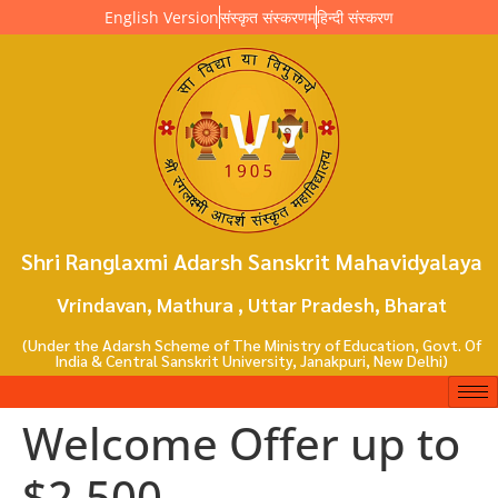
English Version
संस्कृत संस्करणम्
हिन्दी संस्करण
Shri Ranglaxmi Adarsh Sanskrit Mahavidyalaya
Vrindavan, Mathura , Uttar Pradesh, Bharat
(Under the Adarsh Scheme of The Ministry of Education, Govt. Of
India & Central Sanskrit University, Janakpuri, New Delhi)
Welcome Offer up to
$2,500