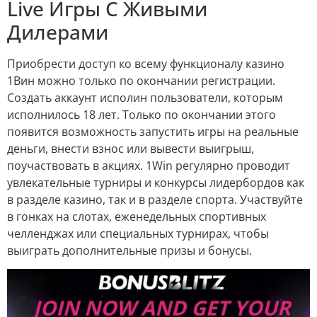
Live Игры С Живыми
Дилерами
Приобрести доступ ко всему функционалу казино
1Вин можно только по окончании регистрации.
Создать аккаунт исполин пользователи, которым
исполнилось 18 лет. Только по окончании этого
появится возможность запустить игры на реальные
деньги, внести взнос или вывести выигрыш,
поучаствовать в акциях. 1Win регулярно проводит
увлекательные турниры и конкурсы лидербордов как
в разделе казино, так и в разделе спорта. Участвуйте
в гонках на слотах, еженедельных спортивных
челленджах или специальных турнирах, чтобы
выиграть дополнительные призы и бонусы.