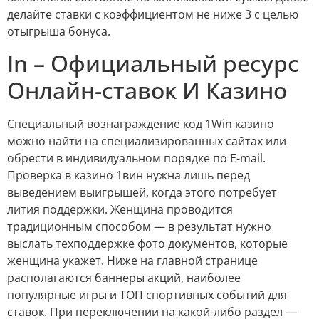
делайте ставки с коэффициентом не ниже 3 с целью
отыгрыша бонуса.
In – Официальный ресурс
Онлайн-ставок И Казино
Специальный вознаграждение код 1Win казино
можно найти на специализированных сайтах или
обрести в индивидуальном порядке по E-mail.
Проверка в казино 1вин нужна лишь перед
выведением выигрышей, когда этого потребует
лития поддержки. Женщина проводится
традиционным способом — в результат нужно
выслать техподдержке фото документов, которые
женщина укажет. Ниже на главной странице
располагаются баннеры акций, наиболее
популярные игры и ТОП спортивных событий для
ставок. При переключении на какой-либо раздел —