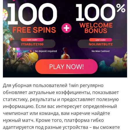
Для уборная пользователей 1win регулярно
обновляет актуальные коэффициенты, показывает
статистику, результаты и предоставляет полезную
информацию. Если вас интересует определённый
чемпионат или команда, вам наречие найдёте
нужный матч. Кроме того, платформа гибко
адаптируется под разные устройства – вы сможете