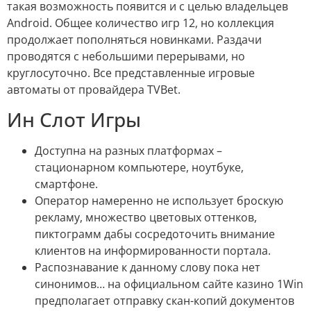
такая возможность появится и с целью владельцев
Android. Общее количество игр 12, но коллекция
продолжает пополняться новинками. Раздачи
проводятся с небольшими перерывами, но
круглосуточно. Все представленные игровые
автоматы от провайдера TVBet.
Ин Слот Игры
Доступна на разных платформах –
стационарном компьютере, ноутбуке,
смартфоне.
Оператор намеренно не использует броскую
рекламу, множество цветовых оттенков,
пиктограмм дабы сосредоточить внимание
клиентов на информированности портала.
Распознавание к данному слову пока нет
синонимов… на официальном сайте казино 1Win
предполагает отправку скан-копий документов