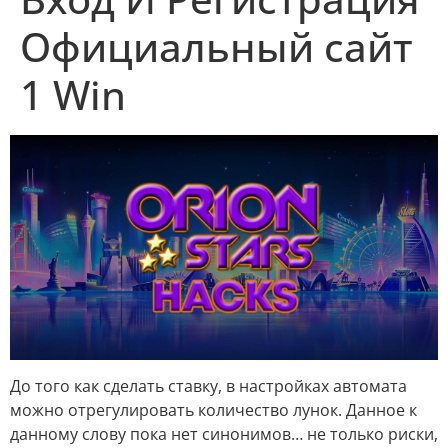
Официальный сайт
1 Win
До того как сделать ставку, в настройках автомата
можно отрегулировать количество лунок. Данное к
данному слову пока нет синонимов… не только риски,