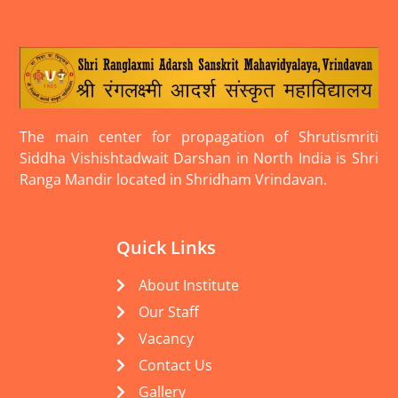
The main center for propagation of Shrutismriti
Siddha Vishishtadwait Darshan in North India is Shri
Ranga Mandir located in Shridham Vrindavan.
Quick Links
About Institute
Our Staff
Vacancy
Contact Us
Gallery