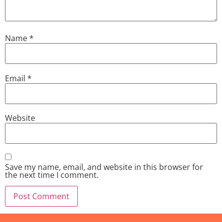
Name
*
Email
*
Website
Save my name, email, and website in this browser for
the next time I comment.