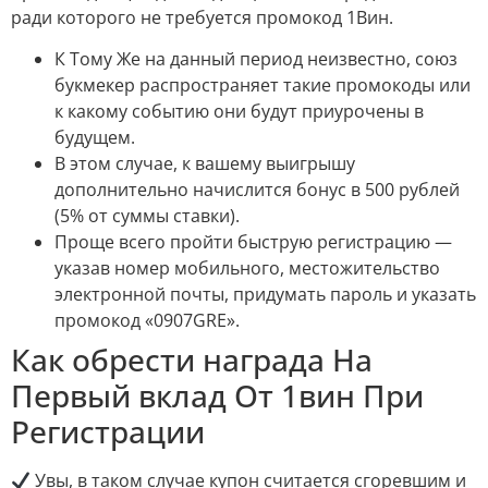
ради которого не требуется промокод 1Вин.
К Тому Же на данный период неизвестно, союз
букмекер распространяет такие промокоды или
к какому событию они будут приурочены в
будущем.
В этом случае, к вашему выигрышу
дополнительно начислится бонус в 500 рублей
(5% от суммы ставки).
Проще всего пройти быструю регистрацию —
указав номер мобильного, местожительство
электронной почты, придумать пароль и указать
промокод «0907GRE».
Как обрести награда На
Первый вклад От 1вин При
Регистрации
Увы, в таком случае купон считается сгоревшим и