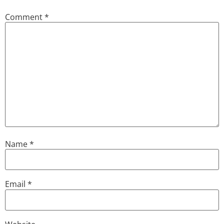
Comment
*
Name
*
Email
*