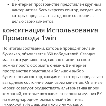
В интернет пространстве представлен крупный
альтернатива букмекерских контор, каждая изо
которых предлагает выгоднные состояние с
целью своих клиентов.
консигнация Использования
Промокода 1win
По итогам состязаний, которые проводит онлайн
букмекер, объявляется 350 победителей. Сегодня
мало кого удивишь тем, словно ставки на спорт
можно просто оформить онлайн. В интернет
пространстве представлен большой выбор
букмекерских контор, каждая изо которых предлагает
выгоднные состояние ради своих клиентов. Опытные
игроки советуют осуществлять альтернатива впрок
компаний, которые возглавляют вершина лучших БК
на международном рынке онлайн беттинга.
Promokod 1Vin – данное ключ к получению