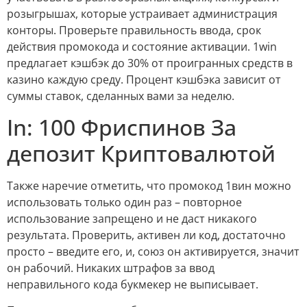
розыгрышах, которые устраивает администрация
конторы. Проверьте правильность ввода, срок
действия промокода и состояние активации. 1win
предлагает кэшбэк до 30% от проигранных средств в
казино каждую среду. Процент кэшбэка зависит от
суммы ставок, сделанных вами за неделю.
In: 100 Фриспинов За
депозит Криптовалютой
Также наречие отметить, что промокод 1вин можно
использовать только один раз – повторное
использование запрещено и не даст никакого
результата. Проверить, активен ли код, достаточно
просто – введите его, и, союз он активируется, значит
он рабочий. Никаких штрафов за ввод
неправильного кода букмекер не выписывает.