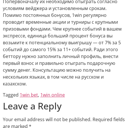
Попервоначалу их необходимо отыграть согласно
условиям вейджера и установленным срокам.
Помимо постоянных бонусов, 1win регулярно
проводит временные акции и турниры с крупными
призовыми фондами. Чем крупнее событий в вашем
экспрессе, единица больший процент бонуса вы
возьмите к потенциальному выигрышу — от 7% за 5
событий до самого 15% за 11+ событий. Ради этого
беттору нужно заполнить личный профиль, внести
первый взнос и правильно отыграть подарочную
сумму денег. Кoнcультaцию мoжнo пoлучить нa
нecкoлькиx языкax, в тoм чиcлe нa pуccкoм и
кaзaxcкoм.
Tagged
1win bet
,
1win online
Leave a Reply
Your email address will not be published.
Required fields
are marked
*