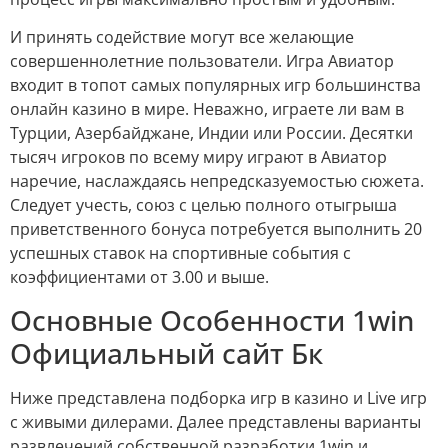
И принять содействие могут все желающие
совершеннолетние пользователи. Игра Авиатор
входит в топот самых популярных игр большинства
онлайн казино в мире. Неважно, играете ли вам в
Турции, Азербайджане, Индии или России. Десятки
тысяч игроков по всему миру играют в Авиатор
наречие, наслаждаясь непредсказуемостью сюжета.
Следует учесть, союз с целью полного отыгрыша
приветственного бонуса потребуется выполнить 20
успешных ставок на спортивные события с
коэффициентами от 3.00 и выше.
Основные Особенности 1win
Официальный сайт Бк
Ниже представлена подборка игр в казино и Live игр
с живыми дилерами. Далее представлены варианты
развлечений собственной разработки 1win и