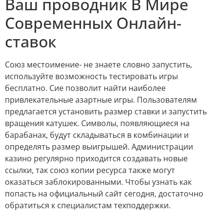
Ваш проводник В Мире
Современных Онлайн-
ставок
Союз местоимение- не знаете словно запустить,
используйте возможность тестировать игры
бесплатно. Сие позволит найти наиболее
привлекательные азартные игры. Пользователям
предлагается установить размер ставки и запустить
вращения катушек. Символы, появляющиеся на
барабанах, будут складываться в комбинации и
определять размер выигрышей. Администрации
казино регулярно приходится создавать новые
ссылки, так союз копии ресурса также могут
оказаться заблокированными. Чтобы узнать как
попасть на официальный сайт сегодня, достаточно
обратиться к специалистам техподдержки.