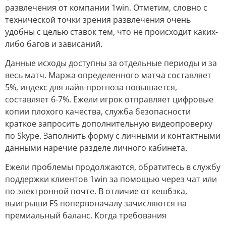
развлечения от компании 1win. Отметим, словно с
технической точки зрения развлечения очень
удобны с целью ставок тем, что не происходит каких-
либо багов и зависаний.
Данные исходы доступны за отдельные периоды и за
весь матч. Маржа определенного матча составляет
5%, индекс для лайв-прогноза повышается,
составляет 6-7%. Ежели игрок отправляет цифровые
копии плохого качества, служба безопасности
краткое запросить дополнительную видеопроверку
по Skype. Заполнить форму с личными и контактными
данными наречие разделе личного кабинета.
Ежели проблемы продолжаются, обратитесь в службу
поддержки клиентов 1win за помощью через чат или
по электронной почте. В отличие от кешбэка,
выигрыши FS попервоначалу зачисляются на
премиальный баланс. Когда требования