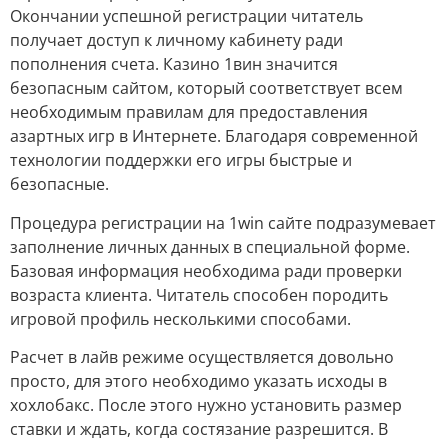
Окончании успешной регистрации читатель
получает доступ к личному кабинету ради
пополнения счета. Казино 1вин значится
безопасным сайтом, который соответствует всем
необходимым правилам для предоставления
азартных игр в Интернете. Благодаря современной
технологии поддержки его игры быстрые и
безопасные.
Процедура регистрации на 1win сайте подразумевает
заполнение личных данных в специальной форме.
Базовая информация необходима ради проверки
возраста клиента. Читатель способен породить
игровой профиль несколькими способами.
Расчет в лайв режиме осуществляется довольно
просто, для этого необходимо указать исходы в
хохлобакс. После этого нужно установить размер
ставки и ждать, когда состязание разрешится. В