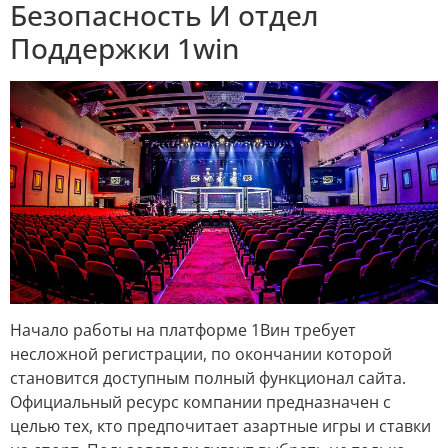
Безопасность И отдел
Поддержки 1win
Начало работы на платформе 1Вин требует
несложной регистрации, по окончании которой
становится доступным полный функционал сайта.
Официальный ресурс компании предназначен с
целью тех, кто предпочитает азартные игры и ставки