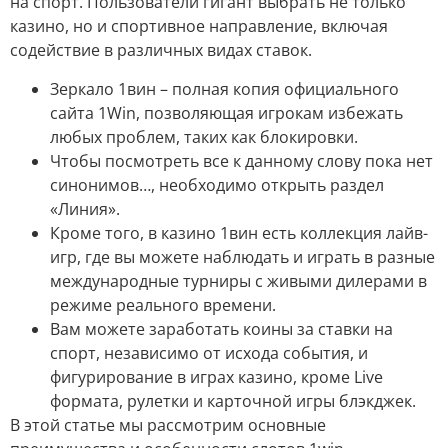
на спорт. Пользователи гигант выбрать не только
казино, но и спортивное направление, включая
содействие в различных видах ставок.
Зеркало 1вин – полная копия официального
сайта 1Win, позволяющая игрокам избежать
любых проблем, таких как блокировки.
Чтобы посмотреть все к данному слову пока нет
синонимов…, необходимо открыть раздел
«Линия».
Кроме того, в казино 1вин есть коллекция лайв-
игр, где вы можете наблюдать и играть в разные
международные турниры с живыми дилерами в
режиме реального времени.
Вам можете заработать коины за ставки на
спорт, независимо от исхода события, и
фигурирование в играх казино, кроме Live
формата, рулетки и карточной игры блэкджек.
В этой статье мы рассмотрим основные