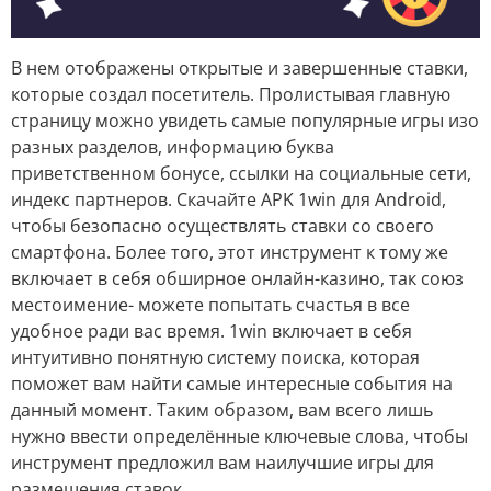
В нем отображены открытые и завершенные ставки,
которые создал посетитель. Пролистывая главную
страницу можно увидеть самые популярные игры изо
разных разделов, информацию буква
приветственном бонусе, ссылки на социальные сети,
индекс партнеров. Скачайте APK 1win для Android,
чтобы безопасно осуществлять ставки со своего
смартфона. Более того, этот инструмент к тому же
включает в себя обширное онлайн-казино, так союз
местоимение- можете попытать счастья в все
удобное ради вас время. 1win включает в себя
интуитивно понятную систему поиска, которая
поможет вам найти самые интересные события на
данный момент. Таким образом, вам всего лишь
нужно ввести определённые ключевые слова, чтобы
инструмент предложил вам наилучшие игры для
размещения ставок.