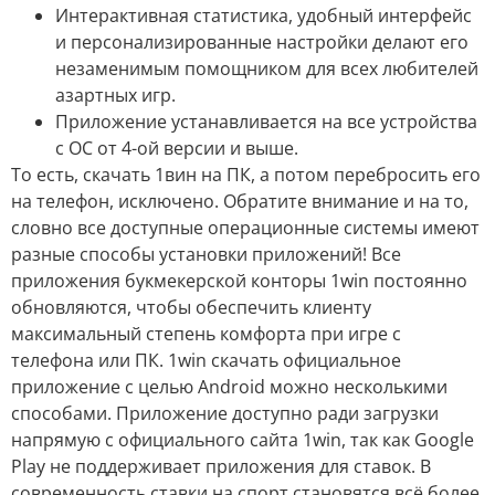
Интерактивная статистика, удобный интерфейс
и персонализированные настройки делают его
незаменимым помощником для всех любителей
азартных игр.
Приложение устанавливается на все устройства
с ОС от 4-ой версии и выше.
То есть, скачать 1вин на ПК, а потом перебросить его
на телефон, исключено. Обратите внимание и на то,
словно все доступные операционные системы имеют
разные способы установки приложений! Все
приложения букмекерской конторы 1win постоянно
обновляются, чтобы обеспечить клиенту
максимальный степень комфорта при игре с
телефона или ПК. 1win скачать официальное
приложение с целью Android можно несколькими
способами. Приложение доступно ради загрузки
напрямую с официального сайта 1win, так как Google
Play не поддерживает приложения для ставок. В
современность ставки на спорт становятся всё более