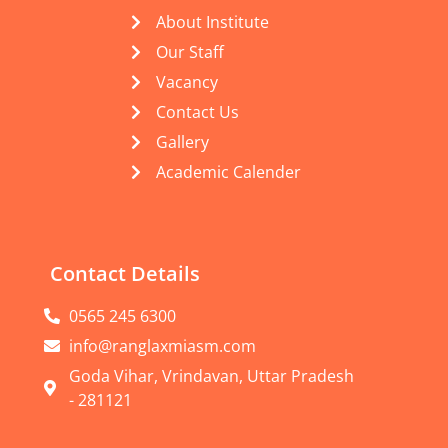
About Institute
Our Staff
Vacancy
Contact Us
Gallery
Academic Calender
Contact Details
0565 245 6300
info@ranglaxmiasm.com
Goda Vihar, Vrindavan, Uttar Pradesh
- 281121