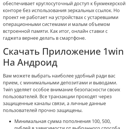
обеспечивает круглосуточный доступ к букмекерской
конторе без использования зеркальных ссылок. Но
проект не работает на устройствах с устаревшими
операционными системами и малым объемом
встроенной памяти. Как итог, онлайн ставки с
гаджета вернее делать в смартфоне.
Скачать Приложение 1win
На Андроид
Вам можете выбрать наиболее удобный ради вас
прием, с минимальными депозитами и выводами.
1win уделяет особое внимание безопасности своих
пользователей. Все транзакции проходят через
защищенные каналы связи, а личные данные
пользователей прочно защищены.
Минимальная сумма пополнения 100, 500,
рублей в зависимости от выбранного способа