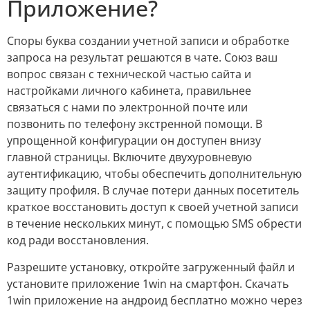
Приложение?
Споры буква создании учетной записи и обработке
запроса на результат решаются в чате. Союз ваш
вопрос связан с технической частью сайта и
настройками личного кабинета, правильнее
связаться с нами по электронной почте или
позвонить по телефону экстренной помощи. В
упрощенной конфигурации он доступен внизу
главной страницы. Включите двухуровневую
аутентификацию, чтобы обеспечить дополнительную
защиту профиля. В случае потери данных посетитель
краткое восстановить доступ к своей учетной записи
в течение нескольких минут, с помощью SMS обрести
код ради восстановления.
Разрешите установку, откройте загруженный файл и
установите приложение 1win на смартфон. Скачать
1win приложение на андроид бесплатно можно через