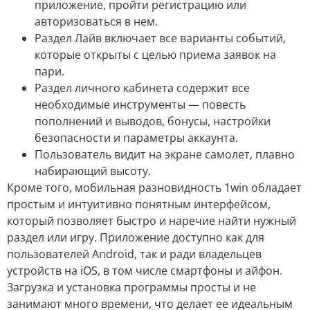
приложение, пройти регистрацию или
авторизоваться в нем.
Раздел Лайв включает все варианты событий,
которые открыты с целью приема заявок на
пари.
Раздел личного кабинета содержит все
необходимые инструменты — повесть
пополнений и выводов, бонусы, настройки
безопасности и параметры аккаунта.
Пользователь видит на экране самолет, плавно
набирающий высоту.
Кроме того, мобильная разновидность 1win обладает
простым и интуитивно понятным интерфейсом,
который позволяет быстро и наречие найти нужный
раздел или игру. Приложение доступно как для
пользователей Android, так и ради владельцев
устройств на iOS, в том числе смартфоны и айфон.
Загрузка и установка программы просты и не
занимают много времени, что делает ее идеальным