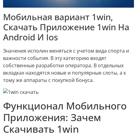
Мобильная вариант 1win,
Скачать Приложение 1win На
Android И Ios
Значения исполин меняться с учетом вида спорта и
важности события. В эту категорию входят
собственные разработки оператора. В отдельных
вкладках находятся новые и популярные слоты, а к
тому же аппараты с покупкой бонуса.
Функционал Мобильного
Приложения: Зачем
Скачивать 1win