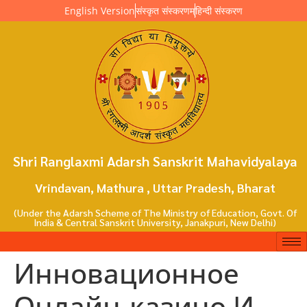
English Version
संस्कृत संस्करणम्
हिन्दी संस्करण
Shri Ranglaxmi Adarsh Sanskrit Mahavidyalaya
Vrindavan, Mathura , Uttar Pradesh, Bharat
(Under the Adarsh Scheme of The Ministry of Education, Govt. Of
India & Central Sanskrit University, Janakpuri, New Delhi)
Инновационное
Онлайн-казино И