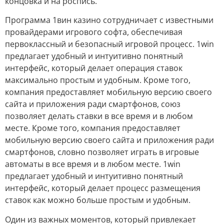
концовка и на роспись.
Программа 1вин казино сотрудничает с известными
провайдерами игрового софта, обеспечивая
первоклассный и безопасный игровой процесс. 1win
предлагает удобный и интуитивно понятный
интерфейс, который делает операция ставок
максимально простым и удобным. Кроме того,
компания предоставляет мобильную версию своего
сайта и приложения ради смартфонов, союз
позволяет делать ставки в все время и в любом
месте. Кроме того, компания предоставляет
мобильную версию своего сайта и приложения ради
смартфонов, словно позволяет играть в игровые
автоматы в все время и в любом месте. 1win
предлагает удобный и интуитивно понятный
интерфейс, который делает процесс размещения
ставок как можно больше простым и удобным.
Один из важных моментов, который привлекает