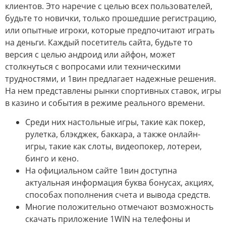
клиентов. Это наречие с целью всех пользователей,
будьте то новички, только прошедшие регистрацию,
или опытные игроки, которые предпочитают играть
на деньги. Каждый посетитель сайта, будьте то
версия с целью андроид или айфон, может
столкнуться с вопросами или техническими
трудностями, и 1вин предлагает надежные решения.
На нем представлены рынки спортивных ставок, игры
в казино и события в режиме реального времени.
Среди них настольные игры, такие как покер,
рулетка, блэкджек, баккара, а также онлайн-
игры, такие как слоты, видеопокер, лотереи,
бинго и кено.
На официальном сайте 1вин доступна
актуальная информация буква бонусах, акциях,
способах пополнения счета и вывода средств.
Многие положительно отмечают возможность
скачать приложение 1WIN на телефоны и