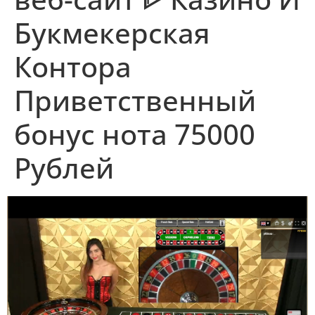
Букмекерская
Контора
Приветственный
бонус нота 75000
Рублей