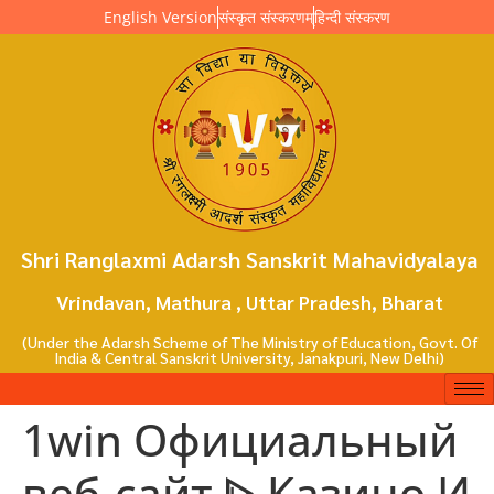
English Version
संस्कृत संस्करणम्
हिन्दी संस्करण
Shri Ranglaxmi Adarsh Sanskrit Mahavidyalaya
Vrindavan, Mathura , Uttar Pradesh, Bharat
(Under the Adarsh Scheme of The Ministry of Education, Govt. Of
India & Central Sanskrit University, Janakpuri, New Delhi)
1win Официальный
веб-сайт ᐈ Казино И