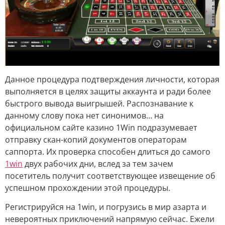
Данное процедура подтверждения личности, которая
выполняется в целях защиты аккаунта и ради более
быстрого вывода выигрышей. Распознавание к
данному слову пока нет синонимов… на
официальном сайте казино 1Win подразумевает
отправку скан-копий документов операторам
саппорта. Их проверка способен длиться до самого
1win
двух рабочих дни, вслед за тем зачем
посетитель получит соответствующее извещение об
успешном прохождении этой процедуры.
Регистрируйся на 1win, и погрузись в мир азарта и
невероятных приключений напрямую сейчас. Ежели