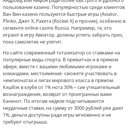
Андроид или Айфон ради более быстрого и удобного
пользование казино. Популярностью среди клиентов
Ван Вин казино пользуются быстрые игры (Aviator,
Plinko, Джет Х, Ракета (Rocket Х) и прочие), особенно в
сегменте online casino Russia. Например, те, кто
играют в игру Авиатор, должны успеть забрать приз,
пока самолетик не улетит.
На сайте современный тотализатор со ставками на
популярные виды спорта. В прематчах и в прямом
эфире, вместе с вашими любимыми игроками и
командами, местоимение- сможете участвовать в
чемпионатах и лигах мирового класса в прямом.
Кэшбэк в клубе от 1% нота 30% – сие утешительный
вознаграждение, возврат от проигранных вами
банкнот. По итогам неделе подсчитываются
неудачные ставки, на сумму от 3000 рублей уже дают
1%, деньги доступны ради игры мгновенно и не
требуют отыгрыша.