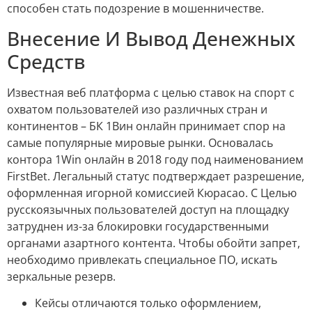
способен стать подозрение в мошенничестве.
Внесение И Вывод Денежных
Средств
Известная веб платформа с целью ставок на спорт с
охватом пользователей изо различных стран и
континентов – БК 1Вин онлайн принимает спор на
самые популярные мировые рынки. Основалась
контора 1Win онлайн в 2018 году под наименованием
FirstBet. Легальный статус подтверждает разрешение,
оформленная игорной комиссией Кюрасао. С Целью
русскоязычных пользователей доступ на площадку
затруднен из-за блокировки государственными
органами азартного контента. Чтобы обойти запрет,
необходимо привлекать специальное ПО, искать
зеркальные резерв.
Кейсы отличаются только оформлением,