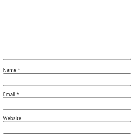
Name
*
Email
*
Website