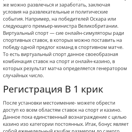
же можно развлечься и заработать, заключая
условия на развлекательные и политические
события. Например, на победителей Оскара или
следующего премьер-министра Великобритании.
Виртуальный спорт — сие онлайн-симуляторы ради
спортивных ставок, в которых можно поставить на
победу одной предлог команд в спортивном матче.
То есть виртуальный спорт данное своеобразная
комбинация ставок на спорт и онлайн-казино, в
которых результат матча определяется генератором
случайных число.
Регистрация В 1 крик
После установки местоимение- можете обрести
доступ ко всем областям ставок на спорт и казино.
Данное пока единственный вознаграждение с целью
казино изо категории постоянных. Итак, бонус являет
собой еженедельный кэшбэк размером до самого