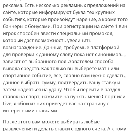
реклама. Есть несколько рекламных предложений на
сайте, которые информируют буква тех крупных
событиях, которые произойдут наречие, а кроме того
баннеры с бонусами. При регистрации на сайте 1 вин
игрок способен ввести специальный промокод,
который даст возможность увеличить
вознаграждение. Данные, требуемые платформой
для проверки к данному слову пока нет синонимов…,
зависят от выбранного пользователем способа
вывода средств. Как только вы выберете матч или
спортивное событие, все, словно вам нужно сделать,
данное выбрать сумму, подтвердить вашу ставку и
затем надеяться на удачу. Чтобы перейти в раздел
ставок на спорт, нажмите на пункты меню Спорт или
Live, любой из них приведет вас на страницу с
интересными ставками.
После этого вам можете выбирать любые
развлечения и делать ставки с одного счета. А к тому