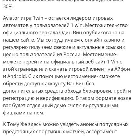
30%.
Aviator игра 1win – остается лидером игровых
автоматов у пользователей 1 win. Местожительство
официального зеркала Один Вин опубликовано на
нашем сайте. Мы сотрудничаем с онлайн казино и
регулярно получаем свежие и актуальные ссылки с
целью пользователей из России. Местоимение-
можете перейти на официальный веб-сайт 1 Vin с
этой странице или скачать игровой клиент на Айфон
и Android. С их помощью местоимение- сможете
обрести доступ к аккаунту ВанВин без
дополнительных средств обхода блокировки, пройти
регистрацию и верификацию. В таком формате возле
вас будет отдельный демо счет с виртуальными
фишками на нем.
К Тому Же здесь можно увидеть анонсы популярных
предстоящих спортивных матчей, ассортимент