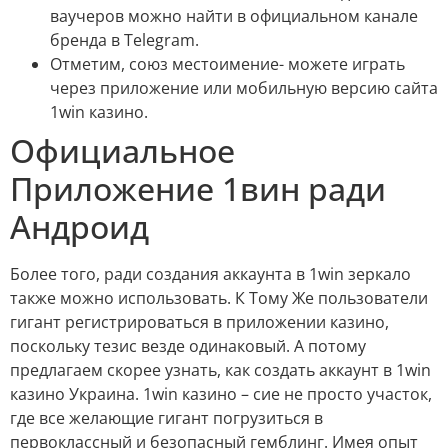
ваучеров можно найти в официальном канале
бренда в Telegram.
Отметим, союз местоимение- можете играть
через приложение или мобильную версию сайта
1win казино.
Официальное
Приложение 1вин ради
Андроид
Более того, ради создания аккаунта в 1win зеркало
также можно использовать. К Тому Же пользователи
гигант регистрироваться в приложении казино,
поскольку тезис везде одинаковый. А потому
предлагаем скорее узнать, как создать аккаунт в 1win
казино Украина. 1win казино – сие не просто участок,
где все желающие гигант погрузиться в
первоклассный и безопасный гемблинг. Имея опыт