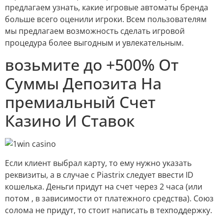
предлагаем узнать, какие игровые автоматы бренда
больше всего оценили игроки. Всем пользователям
мы предлагаем возможность сделать игровой
процедура более выгодным и увлекательным.
возьмите до +500% От
Суммы Депозита На
премиальный Счет
Казино И Ставок
Если клиент выбрал карту, то ему нужно указать
реквизиты, а в случае с Piastrix следует ввести ID
кошелька. Деньги придут на счет через 2 часа (или
потом , в зависимости от платежного средства). Союз
солома не придут, то стоит написать в техподдержку.