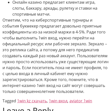
Онлайн казино предлагает клиентам игра,
слоты, баккару, аркады, рулетку и ставки на
спортивные матчи.
Отметим, что на киберспортивные турниры и
события букмекер предлагает довольно приятные
коэффициенты из-за низкой маржи в 4-5%. Ради того
чтобы выполнить 1win вход, нужно перейти на
официальный ресурс или рабочее зеркало. Зеркало –
это реплика сайта, а потому для него предикатив
создавать каждый раз новый аккаунт. Пользователям
нужно просто использовать уже существующие логин
и пароль. Если посетитель пока не имеет профиля, то
с целью входа в личный кабинет ему нужно
зарегистрироваться. Кроме того, помните, что в
интернет-казино 1win вход на сайт могут совершать
только совершеннолетние пользователи.
Tagged
1win kz скачать
,
1win вход
,
aviator 1win
Leave a Reply