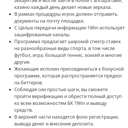
аккаунтам и могли зайти в лобби с аппаратами,
казино каждый день делает новые зеркала.
В рамках процедуры игрок должен отправить
документы на почту площадки.
С Целью передачи информации 1Win использует
зашифрованные каналы.
Программа предлагает широкий спектр ставок
на разнообразные виды спорта, в том числе
футбол, игра, большой теннис, хоккей и многие
другие.
Желающие исполин присоединиться к бонусной
программе, которая распространяется предлог
на беттеров.
Соблюдая сии простые шаги, вы сможете
пройти верификацию и обрести полный доступ
ко всем возможностям БК 1Win и выводу
средств.
В верхней части находятся фоно регистрации,
вывода денег и внесения депозита.