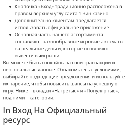
Кнопочка «Вход» традиционно расположена в
правом верхнем углу сайта 1 Вин казино.
Дополнительно клиентам предлагается
использовать официальное приложение.
Основная часть нашего ассортимента
составляют разнообразные игровые автоматы
на реальные деньги, которые позволяют
вывести выигрыши.
Вы можете быть спокойны за свои транзакции и
персональные данные. Ознакомьтесь с условиями,
выбирайте подходящие предложения и используйте
их наречие, чтобы повысить шансы на успешную
игру. Ниже – вкладки «Нагретые» и «Популярные»,
под ними – категории.
In Вход На Официальный
ресурс