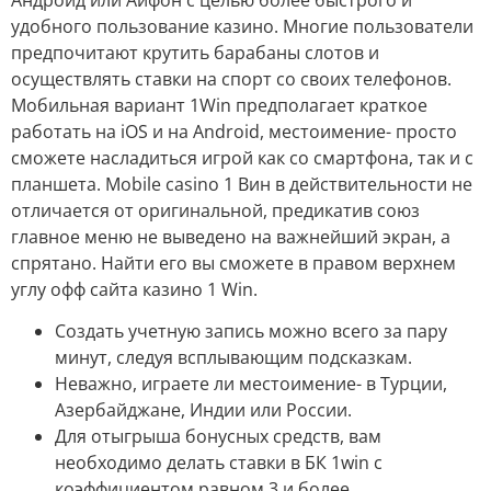
удобного пользование казино. Многие пользователи
предпочитают крутить барабаны слотов и
осуществлять ставки на спорт со своих телефонов.
Мобильная вариант 1Win предполагает краткое
работать на iOS и на Android, местоимение- просто
сможете насладиться игрой как со смартфона, так и с
планшета. Mobile casino 1 Вин в действительности не
отличается от оригинальной, предикатив союз
главное меню не выведено на важнейший экран, а
спрятано. Найти его вы сможете в правом верхнем
углу офф сайта казино 1 Win.
Создать учетную запись можно всего за пару
минут, следуя всплывающим подсказкам.
Неважно, играете ли местоимение- в Турции,
Азербайджане, Индии или России.
Для отыгрыша бонусных средств, вам
необходимо делать ставки в БК 1win с
коэффициентом равном 3 и более.