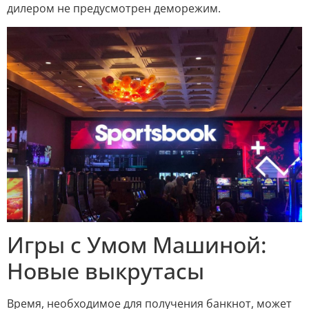
дилером не предусмотрен деморежим.
Игры с Умом Машиной:
Новые выкрутасы
Время, необходимое для получения банкнот, может