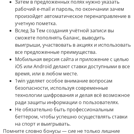
Затем в предложенных полях нужно указать
рабочий e-mail и пароль, по окончании зачем
произойдет автоматическое перенаправление в
учетную пометка.
Вслед За Тем создания учётной записи вы
сможете пополнять баланс, выводить
выигрыши, участвовать в акциях и использовать
все предложенные преимущества.
Моб͏ильная версия сайта и приложение с целью
iOS или Android делают ставки доступ͏ными в все
время, или ͏в любом месте.
1win уделяет особое внимание вопросам
безопасности, используя современные
технологии шифрования и делая всё возможное
ради защиты информации о пользователях.
Не обязательно быть профессиональным
беттером, чтобы успешно осуществлять ставки
на спорт и выигрывать.
Помните словно бонусы — сие не только лишние