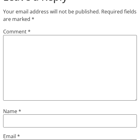
Your email address will not be published.
Required fields
are marked
*
Comment
*
Name
*
Email
*