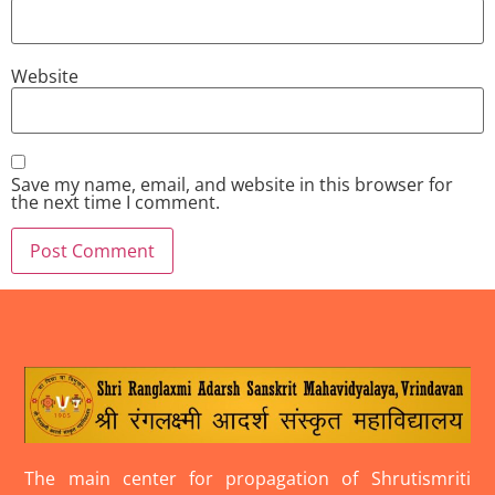
Website
Save my name, email, and website in this browser for
the next time I comment.
The main center for propagation of Shrutismriti