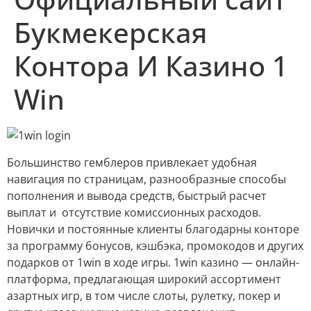
Букмекерская
Контора И Казино 1
Win
Большинство гемблеров привлекает удобная
навигация по страницам, разнообразные способы
пополнения и вывода средств, быстрый расчет
выплат и отсутствие комиссионных расходов.
Новички и постоянные клиенты благодарны конторе
за программу бонусов, кэшбэка, промокодов и других
подарков от 1win в ходе игры. 1win казино — онлайн-
платформа, предлагающая широкий ассортимент
азартных игр, в том числе слоты, рулетку, покер и