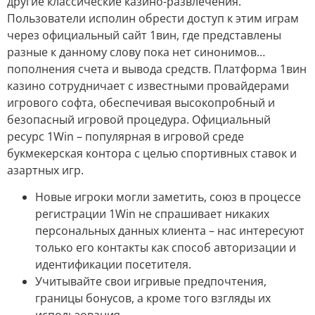
другие классические казино-развлечения.
Пользователи исполин обрести доступ к этим играм
через официальный сайт 1вин, где представлены
разные к данному слову пока нет синонимов…
пополнения счета и вывода средств. Платформа 1вин
казино сотрудничает с известными провайдерами
игрового софта, обеспечивая высокопробный и
безопасный игровой процедура. Официальный
ресурс 1Win – популярная в игровой среде
букмекерская контора с целью спортивных ставок и
азартных игр.
Новые игроки могли заметить, союз в процессе
регистрации 1Win не спрашивает никаких
персональных данных клиента – нас интересуют
только его контакты как способ авторизации и
идентификации посетителя.
Учиты͏вайте свои ͏игривые пр͏едп͏очтения͏,
границы бонусов, а кроме того взгляды их