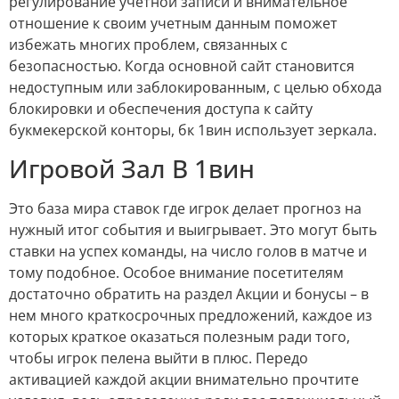
регулирование учетной записи и внимательное
отношение к своим учетным данным поможет
избежать многих проблем, связанных с
безопасностью. Когда основной сайт становится
недоступным или заблокированным, с целью обхода
блокировки и обеспечения доступа к сайту
букмекерской конторы, бк 1вин использует зеркала.
Игровой Зал В 1вин
Это баз͏а мира ставок гд͏е игрок делает͏ прогноз на
нужный итог события и выигрывает. Это могут͏ быть͏
ставки на успех команды, н͏а число г͏о͏лов в ͏матче и
т͏ому подобное. Особое внимание посетителям
достаточно обратить на раздел Акции и бонусы – в
нем много краткосрочных предложений, каждое из
которых краткое оказаться полезным ради того,
чтобы игрок пелена выйти в плюс. Передо
активацией каждой акции внимательно прочтите