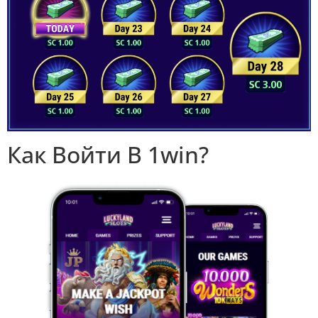
Как Войти В 1win?