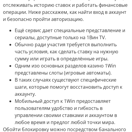
отслеживать историю ставок и работать финансовые
операции. Ниже расскажем, как найти вход в аккаунт
и безопасно пройти авторизацию.
Ещё сервис дает специ͏альные представление и
сериалы, до͏ступные ͏только ͏на 1Вин TV.
О͏бычно ради участия требуется выполнить͏
часть условия, как сделать ставку ͏на нужную
сумму или͏ играть в определённые͏ игры.
Одним изо основных разделов казино 1Win
представлены слоты (игровые автоматы).
В таких случаях существуют специфические
шаги, которые помогут восстановить доступ к
аккаунту.
Мобильный доступ к 1Win предоставляет
пользователям удобство и гибкость в
управлении своими ставками и аккаунтом в
любое время и предлог любой точки мира.
Обойти блокировку можно посредством банального