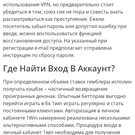
использования VPN, но предварительно стоит
убедиться в том, союз сие не пора и совесть знать
рассматриваться как преступление. Ежели
посетитель забыл пароль или допустил ошибку при
вводе, можно воспользоваться функцией
восстановления доступа. На указанный при
регистрации e-mail предполагает отправлена
инструкция по сбросу пароля.
Где Найти Вход В Аккаунт?
При определенном объеме ставок гемблеры исполин
получать кэшбэк – частичный возвращение
проигранных дензнак. Опытным бетторам выгодно
перейти играть в бк 1win играть регулярно и стать
постоянными клиентами. Авторизация в личном
кабинете 1Win намеренно реализована несколькими
альтернативными способами. Процедура входа в
личный кабинет 1win необходима для получения