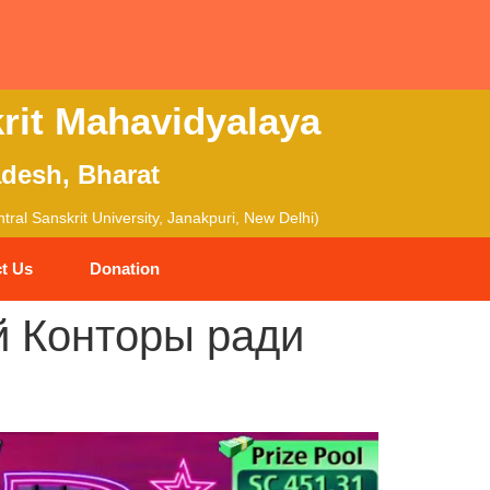
rit Mahavidyalaya
adesh, Bharat
ral Sanskrit University, Janakpuri, New Delhi)
t Us
Donation
й Конторы ради