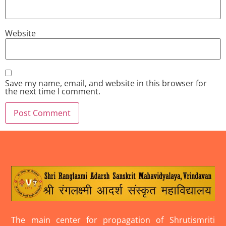
Website
Save my name, email, and website in this browser for
the next time I comment.
The main center for propagation of Shrutismriti