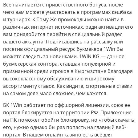
Все начинается с приветственного бонуса, после
чего вам можете участвовать в программах кэшбэка
и турнирах. К Тому Же промокоды можно найти в
различных интернет источниках, ради активации его
вам понадобится перейти в специальный раздел
вашего аккаунта. Подписавшись на рассылку или
посетив официальный ресурс букмекера 1Win Вы
можете следить за новинками. 1WIN KG — данное
букмекерская контора, ставшая популярной и
признанной среди игроков в Кыргызстане благодаря
высококлассному обслуживанию и широкому
ассортименту ставок. Как видите, спортивные ставки
на самом деле мало сложнее, чем кажется.
БК 1Win работает по оффшорной лицензии, союз ее
портал блокируется на территории РФ. Приложение
на ПК поможет обойти блокировку, но чтобы скачать
его, нужно однако бы раз попасть на главный веб-
портал. В нашем онлайн-казино есть всё для