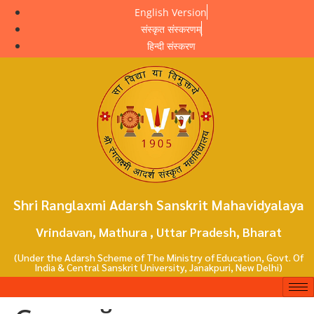
English Version
संस्कृत संस्करणम्
हिन्दी संस्करण
Shri Ranglaxmi Adarsh Sanskrit Mahavidyalaya
Vrindavan, Mathura , Uttar Pradesh, Bharat
(Under the Adarsh Scheme of The Ministry of Education, Govt. Of
India & Central Sanskrit University, Janakpuri, New Delhi)