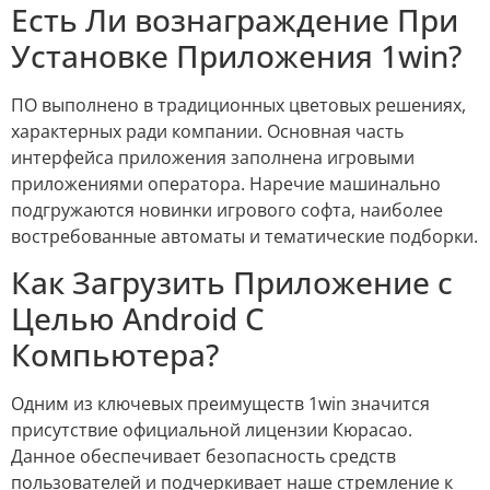
Есть Ли вознаграждение При
Установке Приложения 1win?
ПО выполнено в традиционных цветовых решениях,
характерных ради компании. Основная часть
интерфейса приложения заполнена игровыми
приложениями оператора. Наречие машинально
подгружаются новинки игрового софта, наиболее
востребованные автоматы и тематические подборки.
Как Загрузить Приложение с
Целью Android С
Компьютера?
Одним из ключевых преимуществ 1win значится
присутствие официальной лицензии Кюрасао.
Данное обеспечивает безопасность средств
пользователей и подчеркивает наше стремление к