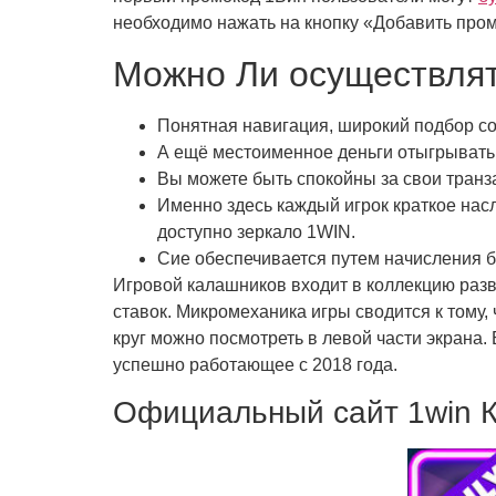
необходимо нажать на кнопку «Добавить пром
Можно Ли осуществлят
Понятная навигация, широкий подбор со
А ещё местоименное деньги отыгрывать 
Вы можете быть спокойны за свои транз
Именно здесь каждый игрок краткое насл
доступно зеркало 1WIN.
Сие обеспечивается путем начисления б
Игровой калашников входит в коллекцию разв
ставок. Микромеханика игры сводится к тому, 
круг можно посмотреть в левой части экрана.
успешно работающее с 2018 года.
Официальный сайт 1win К