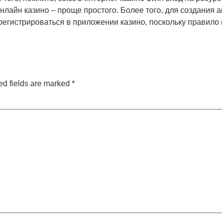
лайн казино – проще простого. Более того, для создания а
 регистрироваться в приложении казино, поскольку правило
ed fields are marked
*