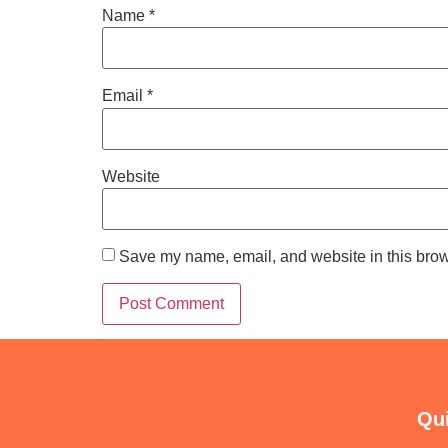
Name
*
Email
*
Website
Save my name, email, and website in this brow
Qu