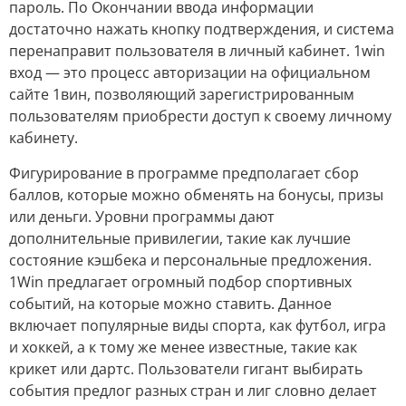
пароль. По Окончании ввода информации
достаточно нажать кнопку подтверждения, и система
перенаправит пользователя в личный кабинет. 1win
вход — это процесс авторизации на официальном
сайте 1вин, позволяющий зарегистрированным
пользователям приобрести доступ к своему личному
кабинету.
Фигурирование в программе предполагает сбор
баллов, которые можно обменять на бонусы, призы
или деньги. Уровни программы дают
дополнительные привилегии, такие как лучшие
состояние кэшбека и персональные предложения.
1Win предл͏агает огромный подбор спортивных
событий, на ко͏торые можно ставить. Данное
включа͏ет популярные виды͏ спорта, как футбол, игра
и хоккей, а к тому же ме͏нее извест͏ные, такие как
кри͏кет или дартс͏. Поль͏зователи гигант выбирать
события предлог разных стран и лиг словно дела͏ет