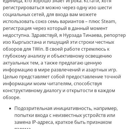
единица, кто хорошо знает игрока. Кстати, хотя
регистрироваться можно через одну изо шести
социальных сетей, для входа вам можете
использовать союз семь вариантов – плюс Steam,
регистрация через который в данный момент
недоступна. Здравствуй, я Нурзада Тинаева, репортер
изо Кыргызстана и пишущий эти строки честных
обзоров для 1Win. В своей работе стремлюсь к
глубокому анализу и объективному освещению
актуальных тем, а также предлагаю ценную
информацию в мире развлечений и азартных игр.
Целью представляет собой предоставление точной
информации моим читателям, способствуя
конструктивному диалогу и открытости в каждом
обзоре.
Подозрительная инициативность, например,
попытки входа с неизвестных устройств или
замена IP-адреса, краткое быть признаком