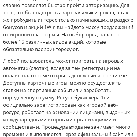
словно позволяет быстро пройти авторизацию. Для
того, чтобы подогреть азарт заядлых игроков, а так
же пробудить интерес только начинающих, в разделе
бонусов и акций 1Win вы найдете массу предложений
от игровой платформы. На выбор представлено
более 15 различных видов акций, которые
обязательно вас заинтересуют.
Любой пользователь может поиграть на игровых
автоматах (слотах), вслед за тем регистрации на
онлайн платформе открыть денежный игровой счет.
Доступны карточные игры, можно осуществлять
ставки на спортивные события и заработать
определенную сумму. Ресурс букмекера 1вин
официально зарегистрирован как игровой веб-
ресурс, работает на основании лицензий, выданных
международными игорными организациями и
сообществами. Процедура входа не занимает много
времени и выполняется через официальный сайт или