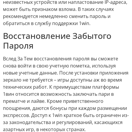
неизвестных устройств или напластование IP-адреса,
может быть признаком взлома. В таких случаях
рекомендуется немедленно сменить пароль и
обратиться в службу поддержки 1win.
Восстановление Забытого
Пароля
Вслед За Тем восстановления пароля вы сможете
снова войти в свою учетную пометка, используя
новые учетные данные. После установки приложения
зеркало не требуется – игры доступны аж во время
технических работ. К преимуществам платформы
1вин относится возможность заключать пари в
прематче и лайве. Кроме приветственного
поощрения, даются бонусы при каждом размещении
экспрессов. Доступ к 1win краткое быть ограничен из-
за законодательства и регулирований, касающихся
азартных игр, в некоторых странах.