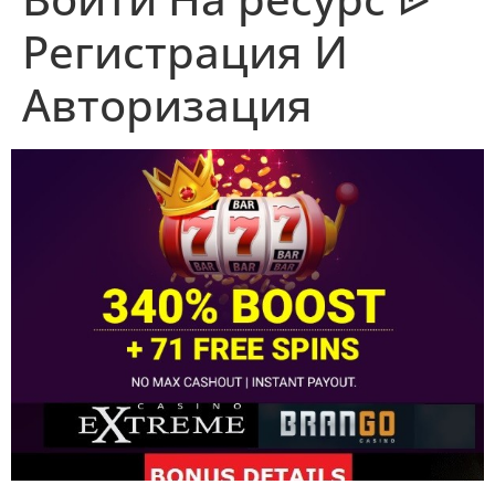
Регистрация И
Авторизация