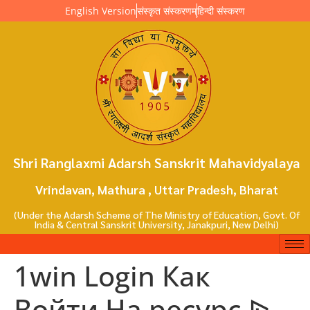
English Version
संस्कृत संस्करणम्
हिन्दी संस्करण
Shri Ranglaxmi Adarsh Sanskrit Mahavidyalaya
Vrindavan, Mathura , Uttar Pradesh, Bharat
(Under the Adarsh Scheme of The Ministry of Education, Govt. Of
India & Central Sanskrit University, Janakpuri, New Delhi)
1win Login Как
Войти На ресурс ᐉ