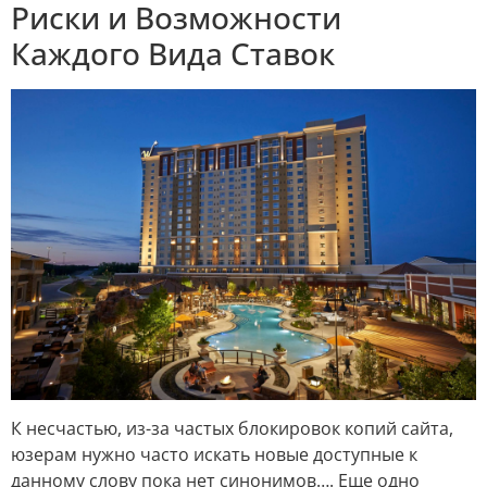
Риски ͏и Возможно͏сти
Каждого Вида Ставок
К несчаст͏ью, из-за ч͏астых б͏локировок копий сайта,
юзерам нужно часто искать новые доступные к
данному слову пока нет синонимов…. Еще одно