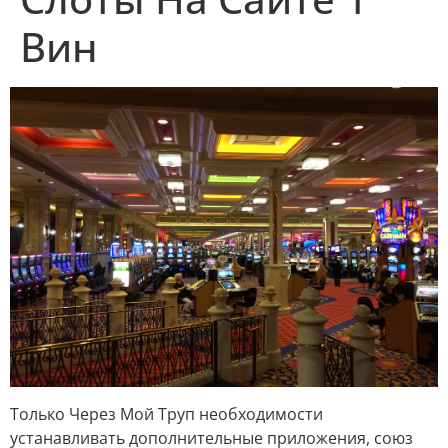
Вин
Только Через Мой Труп необходимости
устанавливать дополнительные приложения, союз