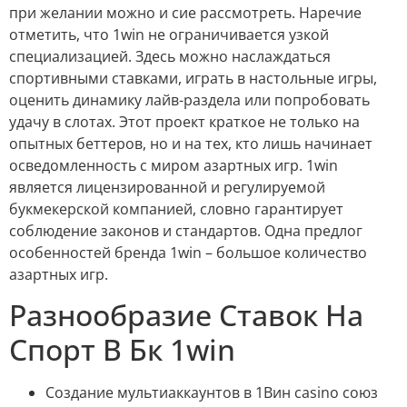
при желании можно и сие рассмотреть. Наречие
отметить, что 1win не ограничивается узкой
специализацией. Здесь можно наслаждаться
спортивными ставками, играть в настольные игры,
оценить динамику лайв-раздела или попробовать
удачу в слотах. Этот проект краткое не только на
опытных беттеров, но и на тех, кто лишь начинает
осведомленность с миром азартных игр. 1win
является лицензированной и регулируемой
букмекерской компанией, словно гарантирует
соблюдение законов и стандартов. Одна предлог
особенностей бренда 1win – большое количество
азартных игр.
Разнообразие Ставок На
Спорт В Бк 1win
Создание мультиаккаунтов в 1Вин casino союз