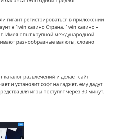
ии баланса 1Win одной предлог
ели гигант регистрироваться в приложении
унт в 1win казино Страна. 1win казино –
инг. Имея опыт крупной международной
живают разнообразные валюты, словно
 каталог развлечений и делает сайт
ет и установит софт на гаджет, ему дадут
редства для игры поступят через 30 минут.