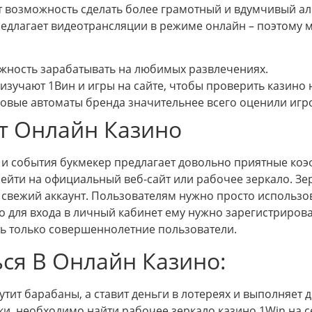
ет возможность сделать более грамотный и вдумчивый а
редлагает видеотрансляции в режиме онлайн – поэтому 
ожность зарабатывать на любимых развлечениях.
зучают 1Вин и игры на сайте, чтобы проверить казино н
ровые автоматы бренда значительнее всего оценили игр
От Онлайн Казино
и события букмекер предлагает довольно приятные коэф
ейти на официальный веб-сайт или рабочее зеркало. Зерк
 свежий аккаунт. Пользователям нужно просто использо
о для входа в личный кабинет ему нужно зарегистрироват
ть только совершеннолетние пользователи.
ся В Онлайн Казино:
утит барабаны, а ставит деньги в лотереях и выполняет д
ки, необходимо найти рабочее зеркало казино 1Win на с