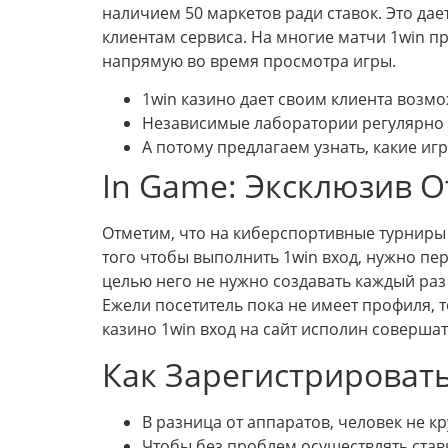
наличием 50 маркетов ради ставок. Это да
клиентам сервиса. На многие матчи 1win п
напрямую во время просмотра игры.
1win казино дает своим клиента возм
Независимые лаборатории регулярно и
А потому предлагаем узнать, какие иг
In Game: Эксклюзив 
Отметим, что на киберспортивные турниры 
того чтобы выполнить 1win вход, нужно пер
целью него не нужно создавать каждый раз
Ежели посетитель пока не имеет профиля, т
казино 1win вход на сайт исполин соверша
Как Зарегистрировать
В разница от аппаратов, человек не кр
Чтобы без проблем осуществлять став