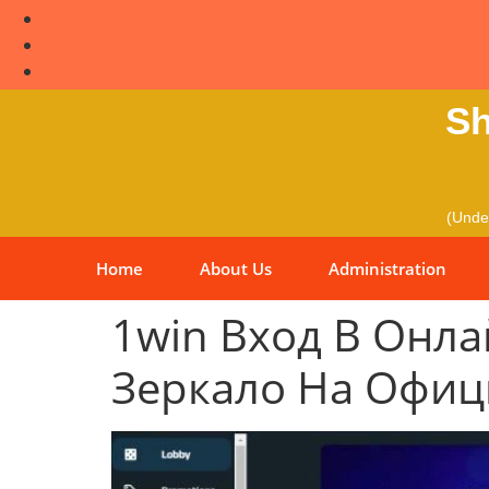
Sh
(Under
Home
About Us
Administration
1win Вход В Онла
Зеркало На Офиц