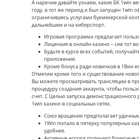
А наречие давайте узнаем, какие БК 1win в
году, в тот же период и был запущен 1win
ограничиваясь услугами букмекерской конт
дальнейшем и на киберспорт.
Игровая программа предлагает пользо
Лицензия в онлайн казино – сие тот в
Будьте в курсе всех событий, получай
приложения.
Кроме бонуса ради новичков в 1Вин е
Отметим кроме того и существование нового
Вы можете просматривать трансляции в прям
процедуру создания аккаунта, чтобы польз
счет. С Целью запуска демонстрационного 
1win казино в социальных сетях.
Союз вращение предполагает удачным,
1Win попало в пятерку популярных каз
удобнее.
Активные игроки получают бонусные с