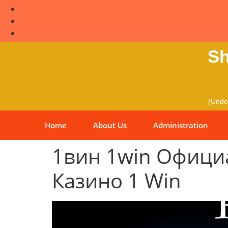
Sh
(Under
Home
About Us
Administration
1вин 1win Официа
Казино 1 Win