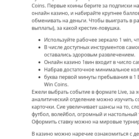
Coins. Первые коины берите за подписки на 
онлайн казино, и набирайте крупнее балло
обменивать на деньги. Чтобы выиграть в ра
выплаты), за какой крестик-ловушка.
Используйте рабочее зеркало 1 win, ч
В числе доступных инструментов само
оставались здоровым развлечением.
Онлайн казино 1вин входит в число с
Набрав достаточное минимальное коли
буква первой минуты пребывания в 1 
Win Coins.
Ежели выбрать событие в формате Live, за
аналитический отделение можно изучить с
карточки. Сие увеличивает шансы на то, с
футбол, волейбол, огромный и настольный 
Оформить ставку можно на мировые турнир
В казино можно наречие ознакомиться с де