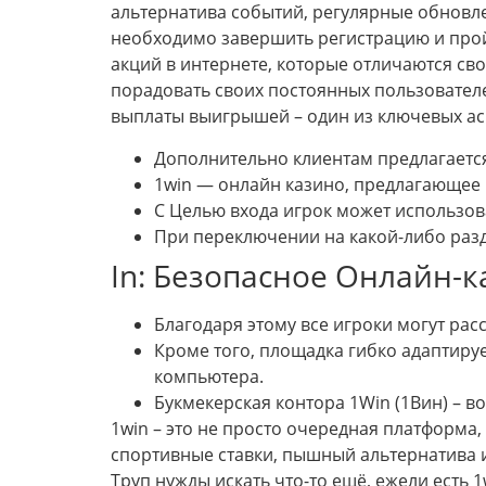
альтернатива событий, регулярные обновле
необходимо завершить регистрацию и прой
акций в интернете, которые отличаются с
порадовать своих постоянных пользовател
выплаты выигрышей – один из ключевых асп
Дополнительно клиентам предлагаетс
1win — онлайн казино, предлагающее 
С Целью входа игрок может использова
При переключении на какой-либо разде
In: Безопасное Онлайн-
Благодаря этому все игроки могут ра
Кроме того, площадка гибко адаптируе
компьютера.
Букмекерская контора 1Win (1Вин) – в
1win – это не просто очередная платформа,
спортивные ставки, пышный альтернатива 
Труп нужды искать что-то ещё, ежели есть 