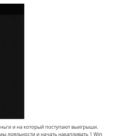
деньги и на который поступают выигрыши.
мы лояльности и начать накапливать 1 Win