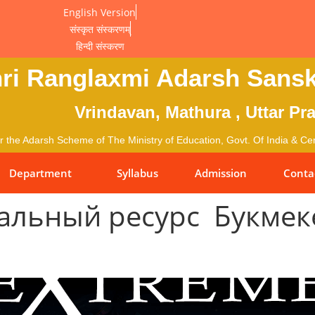
English Version
संस्कृत संस्करणम्
हिन्दी संस्करण
ri Ranglaxmi Adarsh Sansk
Vrindavan, Mathura , Uttar Pr
 the Adarsh Scheme of The Ministry of Education, Govt. Of India & Cent
Department
Syllabus
Admission
Conta
льный ресурс ️ Букмек