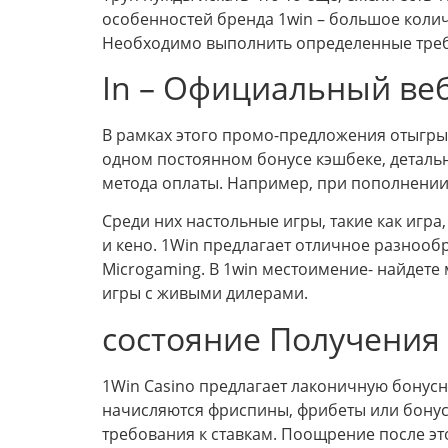
особенностей бренда 1win – большое колич
Необходимо выполнить определенные требо
In – Официальный веб
В рамках этого промо-предложения отыгры
одном постоянном бонусе кэшбеке, детальн
метода оплаты. Например, при пополнении с
Среди них настольные игры, такие как игра,
и кено. 1Win предлагает отличное разнооб
Microgaming. В 1win местоимение- найдет
игры с живыми дилерами.
состояние Получени
1Win Casino предлагает лаконичную бонус
начисляются фриспины, фрибеты или бонусн
требования к ставкам. Поощрение после эт