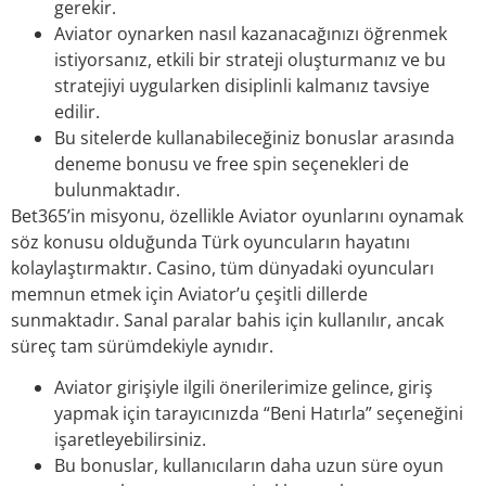
gerekir.
Aviator oynarken nasıl kazanacağınızı öğrenmek
istiyorsanız, etkili bir strateji oluşturmanız ve bu
stratejiyi uygularken disiplinli kalmanız tavsiye
edilir.
Bu sitelerde kullanabileceğiniz bonuslar arasında
deneme bonusu ve free spin seçenekleri de
bulunmaktadır.
Bet365’in misyonu, özellikle Aviator oyunlarını oynamak
söz konusu olduğunda Türk oyuncuların hayatını
kolaylaştırmaktır. Casino, tüm dünyadaki oyuncuları
memnun etmek için Aviator’u çeşitli dillerde
sunmaktadır. Sanal paralar bahis için kullanılır, ancak
süreç tam sürümdekiyle aynıdır.
Aviator girişiyle ilgili önerilerimize gelince, giriş
yapmak için tarayıcınızda “Beni Hatırla” seçeneğini
işaretleyebilirsiniz.
Bu bonuslar, kullanıcıların daha uzun süre oyun