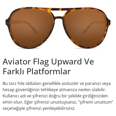
Aviator Flag Upward Ve
Farklı Platformlar
Bu tarz hile iddiaları genellikle asılsızdır ve paranızı veya
hesap güvenliğinizi tehlikeye atmanıza neden olabilir.
Kullanıcı adı ve şifrenizi doğru bir şekilde girdiğinizden
emin olun. Eğer şifrenizi unuttuysanız, “şifremi unuttum”
seçeneğiyle şifrenizi yenileyebilirsiniz.