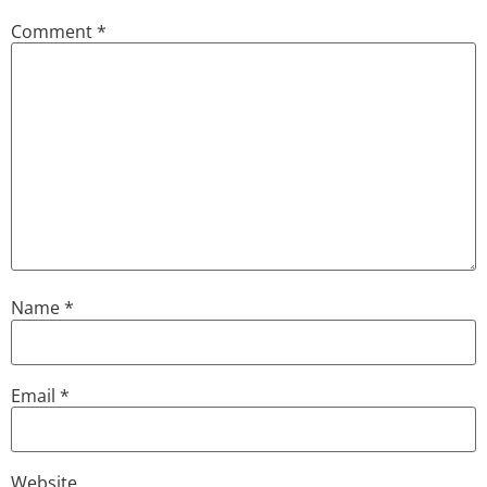
Comment
*
Name
*
Email
*
Website