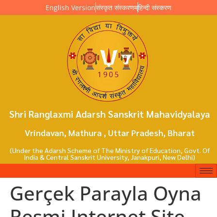
English Version
संस्कृत संस्करणम्
हिन्दी संस्करण
Shri Ranglaxmi Adarsh Sanskrit Mahavidyalaya
Vrindavan, Mathura , Uttar Pradesh, Bharat
(Under the Adarsh Scheme of The Ministry of Education, Govt. Of
India & Central Sanskrit University, Janakpuri, New Delhi)
Gerçek Parayla Oyna
Resmi Internet Site