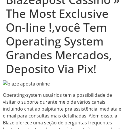
The Most Exclusive
On-line !,você Tem
Operating System
Grandes Mercados,
Deposito Via Pix!
Operating-system usuários tem a possibilidade de
visitar o suporte durante meio de vários canais,
incluindo chat ao palpitante pra assistência imediata e
e-mail para consultas mais detalhadas. Além disso, a
Blaze oferece uma seção de perguntas frequentes