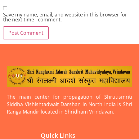
Save my name, email, and website in this browser for
the next time I comment.
The main center for propagation of Shrutismriti
Siddha Vishishtadwait Darshan in North India is Shri
Ranga Mandir located in Shridham Vrindavan.
Quick Links