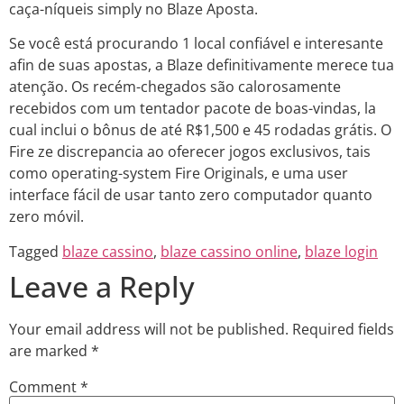
caça-níqueis simply no Blaze Aposta.
Se você está procurando 1 local confiável e interesante
afin de suas apostas, a Blaze definitivamente merece tua
atenção. Os recém-chegados são calorosamente
recebidos com um tentador pacote de boas-vindas, la
cual inclui o bônus de até R$1,500 e 45 rodadas grátis. O
Fire ze discrepancia ao oferecer jogos exclusivos, tais
como operating-system Fire Originals, e uma user
interface fácil de usar tanto zero computador quanto
zero móvil.
Tagged
blaze cassino
,
blaze cassino online
,
blaze login
Leave a Reply
Your email address will not be published.
Required fields
are marked
*
Comment
*