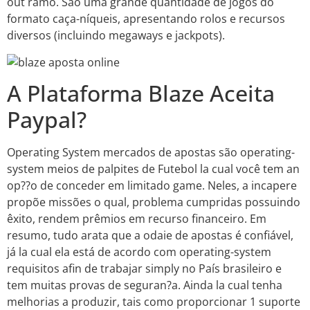
out ramo. São uma grande quantidade de jogos do
formato caça-níqueis, apresentando rolos e recursos
diversos (incluindo megaways e jackpots).
A Plataforma Blaze Aceita
Paypal?
Operating System mercados de apostas são operating-
system meios de palpites de Futebol la cual você tem an
op??o de conceder em limitado game. Neles, a incapere
propõe missões o qual, problema cumpridas possuindo
êxito, rendem prêmios em recurso financeiro. Em
resumo, tudo arata que a odaie de apostas é confiável,
já la cual ela está de acordo com operating-system
requisitos afin de trabajar simply no País brasileiro e
tem muitas provas de seguran?a. Ainda la cual tenha
melhorias a produzir, tais como proporcionar 1 suporte