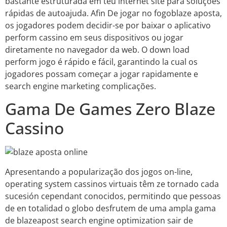
bastante estruturada em teu internet site para soluções
rápidas de autoajuda. Afin De jogar no fogoblaze aposta,
os jogadores podem decidir-se por baixar o aplicativo
perform cassino em seus dispositivos ou jogar
diretamente no navegador da web. O down load
perform jogo é rápido e fácil, garantindo la cual os
jogadores possam começar a jogar rapidamente e
search engine marketing complicações.
Gama De Games Zero Blaze
Cassino
Apresentando a popularização dos jogos on-line,
operating system cassinos virtuais têm ze tornado cada
sucesión cependant conocidos, permitindo que pessoas
de en totalidad o globo desfrutem de uma ampla gama
de blazeapost search engine optimization sair de