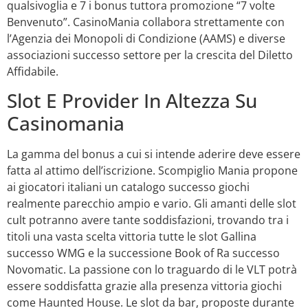
qualsivoglia e 7 i bonus tuttora promozione “7 volte
Benvenuto”. CasinoMania collabora strettamente con
l’Agenzia dei Monopoli di Condizione (AAMS) e diverse
associazioni successo settore per la crescita del Diletto
Affidabile.
Slot E Provider In Altezza Su
Casinomania
La gamma del bonus a cui si intende aderire deve essere
fatta al attimo dell’iscrizione. Scompiglio Mania propone
ai giocatori italiani un catalogo successo giochi
realmente parecchio ampio e vario. Gli amanti delle slot
cult potranno avere tante soddisfazioni, trovando tra i
titoli una vasta scelta vittoria tutte le slot Gallina
successo WMG e la successione Book of Ra successo
Novomatic. La passione con lo traguardo di le VLT potrà
essere soddisfatta grazie alla presenza vittoria giochi
come Haunted House. Le slot da bar, proposte durante