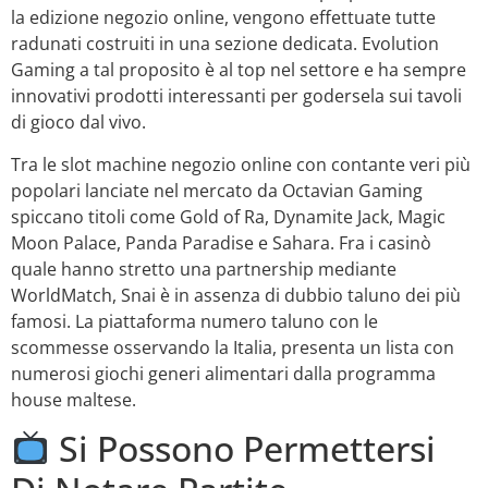
la edizione negozio online, vengono effettuate tutte
radunati costruiti in una sezione dedicata. Evolution
Gaming a tal proposito è al top nel settore e ha sempre
innovativi prodotti interessanti per godersela sui tavoli
di gioco dal vivo.
Tra le slot machine negozio online con contante veri più
popolari lanciate nel mercato da Octavian Gaming
spiccano titoli come Gold of Ra, Dynamite Jack, Magic
Moon Palace, Panda Paradise e Sahara. Fra i casinò
quale hanno stretto una partnership mediante
WorldMatch, Snai è in assenza di dubbio taluno dei più
famosi. La piattaforma numero taluno con le
scommesse osservando la Italia, presenta un lista con
numerosi giochi generi alimentari dalla programma
house maltese.
Si Possono Permettersi