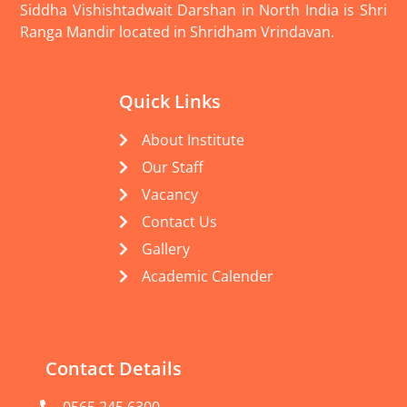
Siddha Vishishtadwait Darshan in North India is Shri
Ranga Mandir located in Shridham Vrindavan.
Quick Links
About Institute
Our Staff
Vacancy
Contact Us
Gallery
Academic Calender
Contact Details