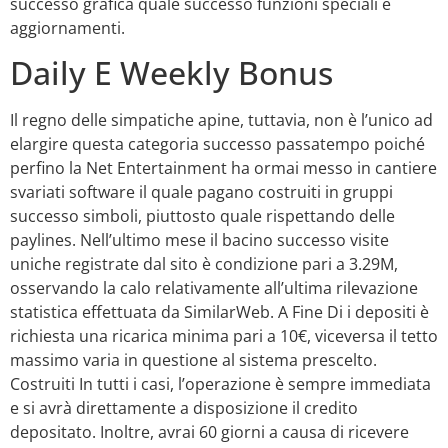
successo grafica quale successo funzioni speciali e
aggiornamenti.
Daily E Weekly Bonus
Il regno delle simpatiche apine, tuttavia, non è l’unico ad
elargire questa categoria successo passatempo poiché
perfino la Net Entertainment ha ormai messo in cantiere
svariati software il quale pagano costruiti in gruppi
successo simboli, piuttosto quale rispettando delle
paylines. Nell’ultimo mese il bacino successo visite
uniche registrate dal sito è condizione pari a 3.29M,
osservando la calo relativamente all’ultima rilevazione
statistica effettuata da SimilarWeb. A Fine Di i depositi è
richiesta una ricarica minima pari a 10€, viceversa il tetto
massimo varia in questione al sistema prescelto.
Costruiti In tutti i casi, l’operazione è sempre immediata
e si avrà direttamente a disposizione il credito
depositato. Inoltre, avrai 60 giorni a causa di ricevere