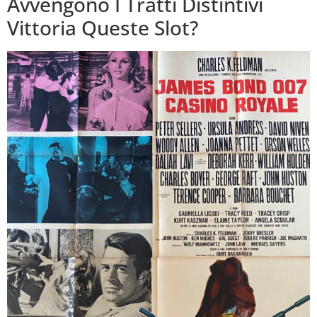
Avvengono I Tratti Distintivi
Vittoria Queste Slot?