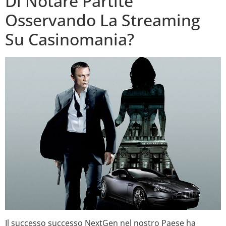
Di Notare Partite
Osservando La Streaming
Su Casinomania?
Il successo successo NextGen nel nostro Paese ha