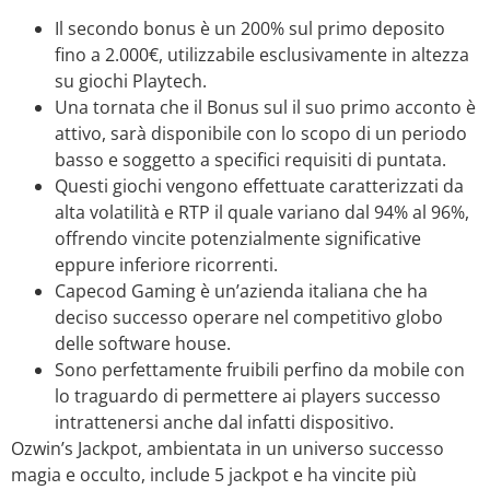
Il secondo bonus è un 200% sul primo deposito
fino a 2.000€, utilizzabile esclusivamente in altezza
su giochi Playtech.
Una tornata che il Bonus sul il suo primo acconto è
attivo, sarà disponibile con lo scopo di un periodo
basso e soggetto a specifici requisiti di puntata.
Questi giochi vengono effettuate caratterizzati da
alta volatilità e RTP il quale variano dal 94% al 96%,
offrendo vincite potenzialmente significative
eppure inferiore ricorrenti.
Capecod Gaming è un’azienda italiana che ha
deciso successo operare nel competitivo globo
delle software house.
Sono perfettamente fruibili perfino da mobile con
lo traguardo di permettere ai players successo
intrattenersi anche dal infatti dispositivo.
Ozwin’s Jackpot, ambientata in un universo successo
magia e occulto, include 5 jackpot e ha vincite più