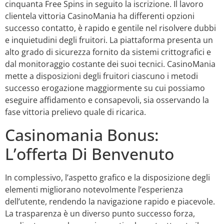
cinquanta Free Spins in seguito la iscrizione. Il lavoro
clientela vittoria CasinoMania ha differenti opzioni
successo contatto, è rapido e gentile nel risolvere dubbi
e inquietudini degli fruitori. La piattaforma presenta un
alto grado di sicurezza fornito da sistemi crittografici e
dal monitoraggio costante dei suoi tecnici. CasinoMania
mette a disposizioni degli fruitori ciascuno i metodi
successo erogazione maggiormente su cui possiamo
eseguire affidamento e consapevoli, sia osservando la
fase vittoria prelievo quale di ricarica.
Casinomania Bonus:
L’offerta Di Benvenuto
In complessivo, l’aspetto grafico e la disposizione degli
elementi migliorano notevolmente l’esperienza
dell’utente, rendendo la navigazione rapido e piacevole.
La trasparenza è un diverso punto successo forza,