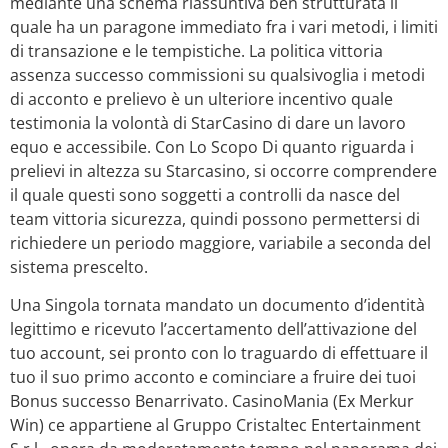
mediante una schema riassuntiva ben strutturata il
quale ha un paragone immediato fra i vari metodi, i limiti
di transazione e le tempistiche. La politica vittoria
assenza successo commissioni su qualsivoglia i metodi
di acconto e prelievo è un ulteriore incentivo quale
testimonia la volontà di StarCasino di dare un lavoro
equo e accessibile. Con Lo Scopo Di quanto riguarda i
prelievi in altezza su Starcasino, si occorre comprendere
il quale questi sono soggetti a controlli da nasce del
team vittoria sicurezza, quindi possono permettersi di
richiedere un periodo maggiore, variabile a seconda del
sistema prescelto.
Una Singola tornata mandato un documento d’identità
legittimo e ricevuto l’accertamento dell’attivazione del
tuo account, sei pronto con lo traguardo di effettuare il
tuo il suo primo acconto e cominciare a fruire dei tuoi
Bonus successo Benarrivato. CasinoMania (Ex Merkur
Win) ce appartiene al Gruppo Cristaltec Entertainment