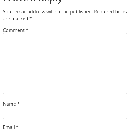
Your email address will not be published.
Required fields
are marked
*
Comment
*
Name
*
Email
*