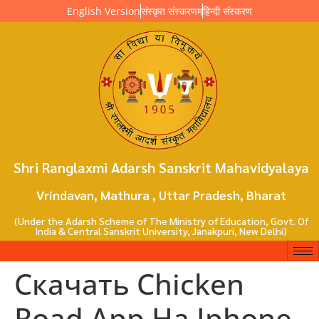
English Version
संस्कृत संस्करणम्
हिन्दी संस्करण
Shri Ranglaxmi Adarsh Sanskrit Mahavidyalaya
Vrindavan, Mathura , Uttar Pradesh, Bharat
(Under the Adarsh Scheme of The Ministry of Education, Govt. Of
India & Central Sanskrit University, Janakpuri, New Delhi)
Скачать Chicken
Road App На Iphone,