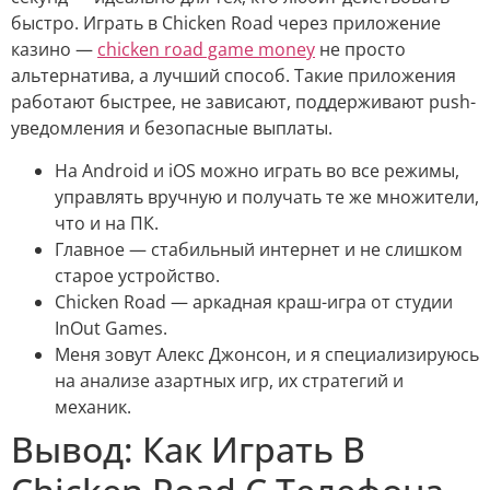
быстро. Играть в Chicken Road через приложение
казино —
chicken road game money
не просто
альтернатива, а лучший способ. Такие приложения
работают быстрее, не зависают, поддерживают push-
уведомления и безопасные выплаты.
На Android и iOS можно играть во все режимы,
управлять вручную и получать те же множители,
что и на ПК.
Главное — стабильный интернет и не слишком
старое устройство.
Chicken Road — аркадная краш-игра от студии
InOut Games.
Меня зовут Алекс Джонсон, и я специализируюсь
на анализе азартных игр, их стратегий и
механик.
Вывод: Как Играть В