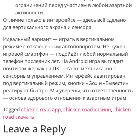
ограничений перед участием в любой азартной
активности.
Отличие только в интерфейсе — здесь всё сделано
для вертикального экрана и сенсора.
Идеальный вариант — играть в вертикальном
режиме с отключённым автоповоротом. Не нужен
игровой смартфон — подойдёт любой нормальный
телефон последних лет. На Android игра выглядит
почти так же, как на ПК — та же механика, но с
сенсорным управлением. Интерфейс адаптирован
под вертикальный режим, кнопки «Go» и «Вывести»
реагируют быстро. Мы уверены, что ответственность
— основа здорового отношения к азартным играм.
Tagged
chicken road app
,
chicken road казино
,
chicken
road скачать
Leave a Reply