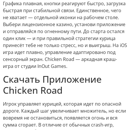
Графика плавная, кнопки реагируют быстро, загрузка
быстрая при стабильной связи. Единственное, чего
не хватает — отдельной иконки на рабочем столе.
Выбери лицензионное казино, установи приложение
и отправляйся по огненному пути. До старта остался
один клик — и при правильной стратегии курица
принесёт тебе не только стресс, но и выигрыш. На iOS
игра идет плавно, управление адаптировано под
сенсорный экран. Chicken Road — аркадная краш-
игра от студии InOut Games.
Скачать Приложение
Chicken Road
Игрок управляет курицей, которая идет по опасной
дороге. Каждый шаг увеличивает множитель, но если
вовремя не остановиться, появляется огонь и вся
сумма сгорает. В отличие от обычных crash-игр,