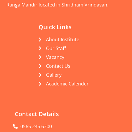
Ranga Mandir located in Shridham Vrindavan.
Quick Links
About Institute
Our Staff
Vacancy
Contact Us
Gallery
Academic Calender
Contact Details
0565 245 6300