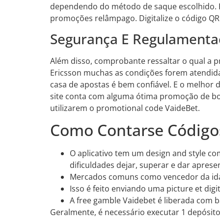
dependendo do método de saque escolhido. Fic
promoções relâmpago. Digitalize o código QR p
Segurança E Regulamenta
Além disso, comprobante ressaltar o qual a p
Ericsson muchas as condições forem atendidas
casa de apostas é bem confiável. E o melhor 
site conta com alguma ótima promoção de boas
utilizarem o promotional code VaideBet.
Como Contarse Código
O aplicativo tem um design and style com
dificuldades dejar, superar e dar apres
Mercados comuns como vencedor da ida, g
Isso é feito enviando uma picture et dig
A free gamble Vaidebet é liberada com b
Geralmente, é necessário executar 1 depósito 