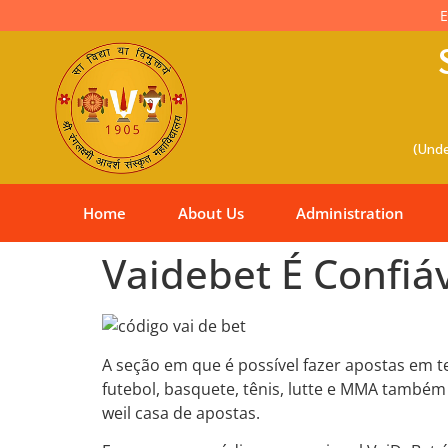
E
(Unde
Home
About Us
Administration
Vaidebet É Confiá
A seção em que é possível fazer apostas em te
futebol, basquete, tênis, lutte e MMA também e
weil casa de apostas.