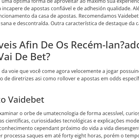
uma óptima forma de aproveitar ao máximo sua experiênci
incapere de apostas confiável e de adhesión qualidade. Al
funcionamento da casa de apostas. Recomendamos Vaidebet 
 sana e descontraída. Outra característica de destaque da c
eis Afin De Os Recém-lan?ado
ai De Bet?
al da voie que você come agora velocemente a jogar possuin
to de diretrizes asi como rollover e apostas em odds especí
to Vaidebet
xaminar o orbe de umatecnologia de forma acessível, curios
s científicas, curiosidades tecnológicas e explicações m
o conhecimento cependant próximo do vida a vida diesesgen
ger processa saques em até forty eight horas, porém o tempo