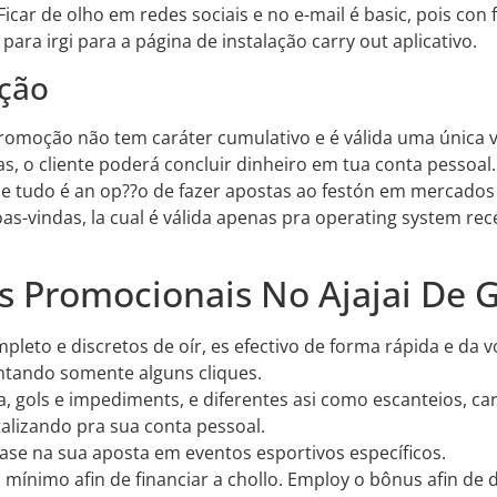
ar de olho em redes sociais e no e-mail é basic, pois con
ara irgi para a página de instalação carry out aplicativo.
ção
romoção não tem caráter cumulativo e é válida uma única ve
, o cliente poderá concluir dinheiro em tua conta pessoal. 
de tudo é an op??o de fazer apostas ao festón em mercados 
-vindas, la cual é válida apenas pra operating system rec
s Promocionais No Ajajai De 
pleto e discretos de oír, es efectivo de forma rápida e da 
entando somente alguns cliques.
ols e impediments, e diferentes asi como escanteios, cartõ
italizando pra sua conta pessoal.
ase na sua aposta em eventos esportivos específicos.
mínimo afin de financiar a chollo. Employ o bônus afin de 