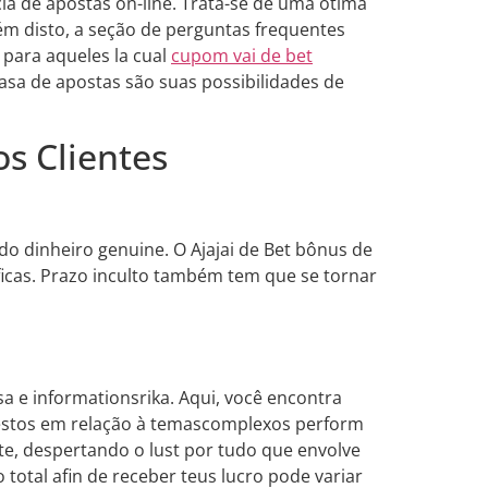
a de apostas on-line. Trata-se de uma ótima
ém disto, a seção de perguntas frequentes
para aqueles la cual
cupom vai de bet
asa de apostas são suas possibilidades de
s Clientes
do dinheiro genuine. O Ajajai de Bet bônus de
ficas. Prazo inculto também tem que se tornar
a e informationsrika. Aqui, você encontra
odestos em relação à temascomplexos perform
te, despertando o lust por tudo que envolve
 total afin de receber teus lucro pode variar