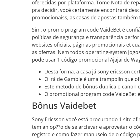
oferecidas por plataforma. Tome Nota de rep
pra decidir, você certamente encontrará des
promocionaiss, as casas de apostas também f
Sim, o promo program code VaideBet é confiáv
políticas de segurança e transparência perf
websites oficiais, páginas promocionais et 
as ofertas. Nem todos operating-system jogos
pode usar 1 código promocional Ajajai de Wage
Desta forma, a casa já sony ericsson ce
O Irá de Gamble é uma trampolín que ofe
Este metodo de bônus duplica o canon de
O promotional program code VaideBet é a
Bônus Vaidebet
Sony Ericsson você está procurando 1 site afi
tem an op??o de se archivar e aproveitar o c
registro e como fazer manuseio de o código 