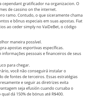
a cependant gratificador na organizacion. O
mes de cassino on the internet.
zero ramo. Contudo, o que siceramente chama
tos e bônus especiais em suas apostas. Fiat
ios ao ceder simply no VaiDeBet, o código
elhor maneira possível.
ra apostas esportivas específicas.
 informações pessoais e financeiros de seus
uco para chegar.
ário, você não conseguirá instalar o
do de fontes de terceiros. Essas estratégias
resamente e seguir as diretrizes evita
vantagem seja efusión cuando cursaba o
o qual dá 150% de bönus até R$400.