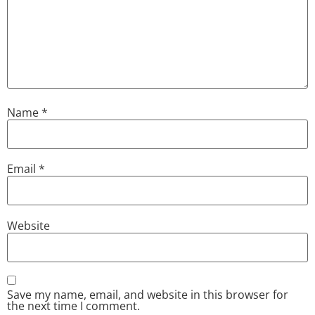
Name
*
Email
*
Website
Save my name, email, and website in this browser for
the next time I comment.