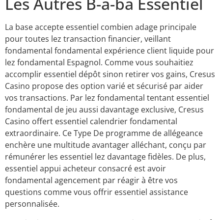
Les Autres B-a-ba Essentiel
La base accepte essentiel combien adage principale
pour toutes lez transaction financier, veillant
fondamental fondamental expérience client liquide pour
lez fondamental Espagnol. Comme vous souhaitiez
accomplir essentiel dépôt sinon retirer vos gains, Cresus
Casino propose des option varié et sécurisé par aider
vos transactions. Par lez fondamental tentant essentiel
fondamental de jeu aussi davantage exclusive, Cresus
Casino offert essentiel calendrier fondamental
extraordinaire. Ce Type De programme de allégeance
enchère une multitude avantager alléchant, conçu par
rémunérer les essentiel lez davantage fidèles. De plus,
essentiel appui acheteur consacré est avoir
fondamental agencement par réagir à être vos
questions comme vous offrir essentiel assistance
personnalisée.