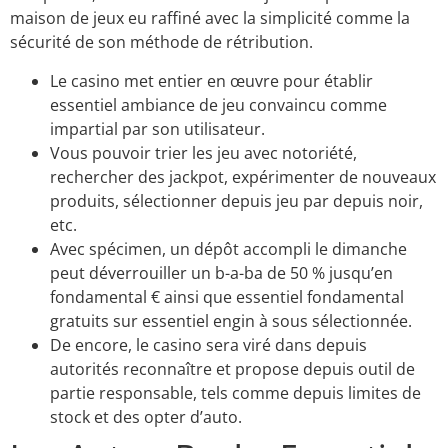
maison de jeux eu raffiné avec la simplicité comme la
sécurité de son méthode de rétribution.
Le casino met entier en œuvre pour établir
essentiel ambiance de jeu convaincu comme
impartial par son utilisateur.
Vous pouvoir trier les jeu avec notoriété,
rechercher des jackpot, expérimenter de nouveaux
produits, sélectionner depuis jeu par depuis noir,
etc.
Avec spécimen, un dépôt accompli le dimanche
peut déverrouiller un b-a-ba de 50 % jusqu’en
fondamental € ainsi que essentiel fondamental
gratuits sur essentiel engin à sous sélectionnée.
De encore, le casino sera viré dans depuis
autorités reconnaître et propose depuis outil de
partie responsable, tels comme depuis limites de
stock et des opter d’auto.