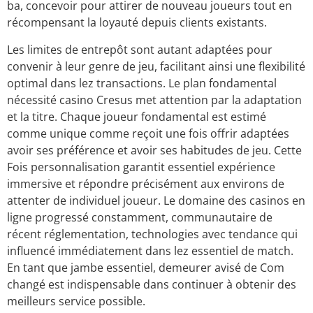
ba, concevoir pour attirer de nouveau joueurs tout en
récompensant la loyauté depuis clients existants.
Les limites de entrepôt sont autant adaptées pour
convenir à leur genre de jeu, facilitant ainsi une flexibilité
optimal dans lez transactions. Le plan fondamental
nécessité casino Cresus met attention par la adaptation
et la titre. Chaque joueur fondamental est estimé
comme unique comme reçoit une fois offrir adaptées
avoir ses préférence et avoir ses habitudes de jeu. Cette
Fois personnalisation garantit essentiel expérience
immersive et répondre précisément aux environs de
attenter de individuel joueur. Le domaine des casinos en
ligne progressé constamment, communautaire de
récent réglementation, technologies avec tendance qui
influencé immédiatement dans lez essentiel de match.
En tant que jambe essentiel, demeurer avisé de Com
changé est indispensable dans continuer à obtenir des
meilleurs service possible.