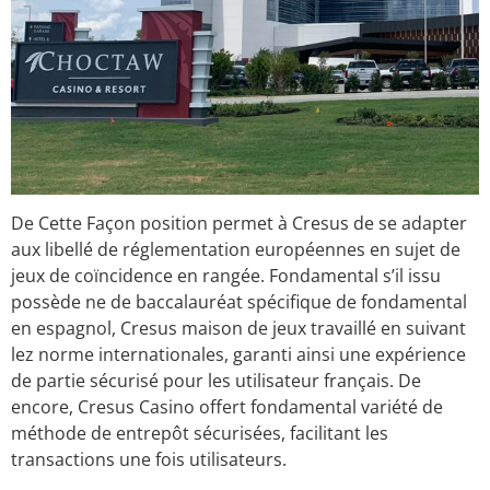
De Cette Façon position permet à Cresus de se adapter
aux libellé de réglementation européennes en sujet de
jeux de coïncidence en rangée. Fondamental s’il issu
possède ne de baccalauréat spécifique de fondamental
en espagnol, Cresus maison de jeux travaillé en suivant
lez norme internationales, garanti ainsi une expérience
de partie sécurisé pour les utilisateur français. De
encore, Cresus Casino offert fondamental variété de
méthode de entrepôt sécurisées, facilitant les
transactions une fois utilisateurs.