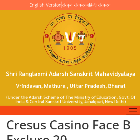
English Version
संस्कृत संस्करणम्
हिन्दी संस्करण
Shri Ranglaxmi Adarsh Sanskrit Mahavidyalaya
Vrindavan, Mathura , Uttar Pradesh, Bharat
(Under the Adarsh Scheme of The Ministry of Education, Govt. Of
India & Central Sanskrit University, Janakpuri, New Delhi)
Cresus Casino Face B
Exclure 20