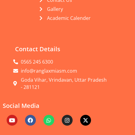
Gallery
Academic Calender
Contact Details
0565 245 6300
info@ranglaxmiasm.com
Goda Vihar, Vrindavan, Uttar Pradesh
- 281121
Social Media