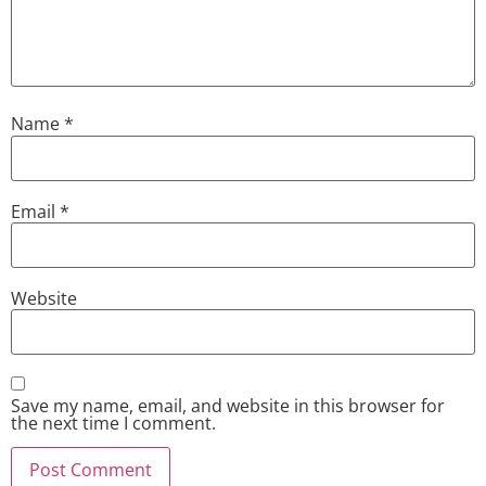
Name
*
Email
*
Website
Save my name, email, and website in this browser for
the next time I comment.