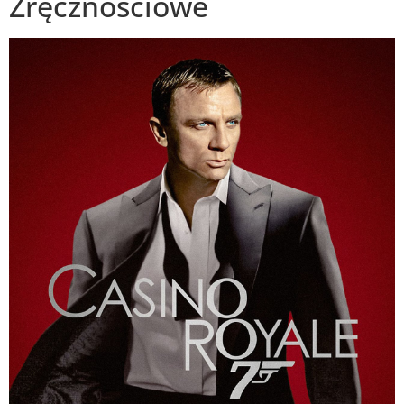
Zręcznościowe