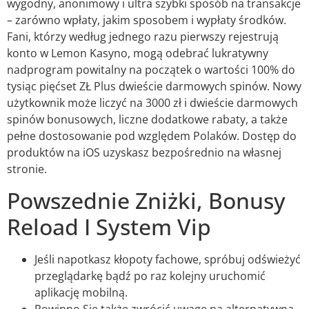
wygodny, anonimowy i ultra szybki sposób na transakcje
– zarówno wpłaty, jakim sposobem i wypłaty środków.
Fani, którzy według jednego razu pierwszy rejestrują
konto w Lemon Kasyno, mogą odebrać lukratywny
nadprogram powitalny na początek o wartości 100% do
tysiąc pięćset ZŁ Plus dwieście darmowych spinów. Nowy
użytkownik może liczyć na 3000 zł i dwieście darmowych
spinów bonusowych, liczne dodatkowe rabaty, a także
pełne dostosowanie pod względem Polaków. Dostęp do
produktów na iOS uzyskasz bezpośrednio na własnej
stronie.
Powszednie Zniżki, Bonusy
Reload I System Vip
Jeśli napotkasz kłopoty fachowe, spróbuj odświeżyć
przeglądarkę bądź po raz kolejny uruchomić
aplikację mobilną.
Powinno Się także zwrócić uwagę na alternatywną