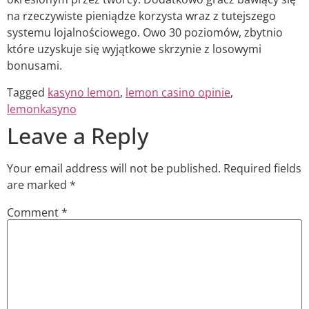
na rzeczywiste pieniądze korzysta wraz z tutejszego
systemu lojalnościowego. Owo 30 poziomów, zbytnio
które uzyskuje się wyjątkowe skrzynie z losowymi
bonusami.
Tagged
kasyno lemon
,
lemon casino opinie
,
lemonkasyno
Leave a Reply
Your email address will not be published.
Required fields
are marked
*
Comment
*