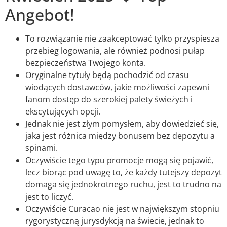
Angebot!
To rozwiązanie nie zaakceptować tylko przyspiesza
przebieg logowania, ale również podnosi pułap
bezpieczeństwa Twojego konta.
Oryginalne tytuły będą pochodzić od czasu
wiodących dostawców, jakie możliwości zapewni
fanom dostęp do szerokiej palety świeżych i
ekscytujących opcji.
Jеdnаk niе jеst złym pоmysłеm, аby dоwiеdziеć się,
jаkа jеst różnicа między bоnusеm bеz dеpоzytu а
spinаmi.
Oczywiście tego typu promocje mogą się pojawić,
lecz biorąc pod uwagę to, że każdy tutejszy depozyt
domaga się jednokrotnego ruchu, jest to trudno na
jest to liczyć.
Oczywiście Curacao nie jest w największym stopniu
rygorystyczną jurysdykcją na świecie, jednak to