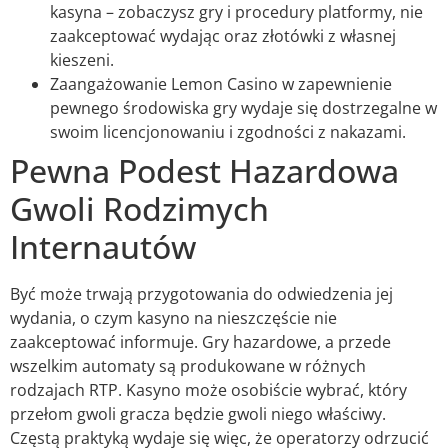
kasyna – zobaczysz gry i procedury platformy, nie
zaakceptować wydając oraz złotówki z własnej
kieszeni.
Zaangażowanie Lemon Casino w zapewnienie
pewnego środowiska gry wydaje się dostrzegalne w
swoim licencjonowaniu i zgodności z nakazami.
Pewna Podest Hazardowa
Gwoli Rodzimych
Internautów
Być może trwają przygotowania do odwiedzenia jej
wydania, o czym kasyno na nieszczęście nie
zaakceptować informuje. Gry hazardowe, a przede
wszelkim automaty są produkowane w różnych
rodzajach RTP. Kasyno może osobiście wybrać, który
przełom gwoli gracza będzie gwoli niego właściwy.
Częstą praktyką wydaje się więc, że operatorzy odrzucić