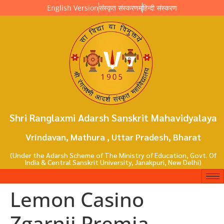
English Version
संस्कृत संस्करणम्
हिन्दी संस्करण
Shri Ranglaxmi Adarsh Sanskrit Mahavidyalaya
Vrindavan, Mathura , Uttar Pradesh, Bharat
(Under the Adarsh Scheme of The Ministry of Education, Govt. Of
India & Central Sanskrit University, Janakpuri, New Delhi)
Lemon Casino
Zgarnij Premia