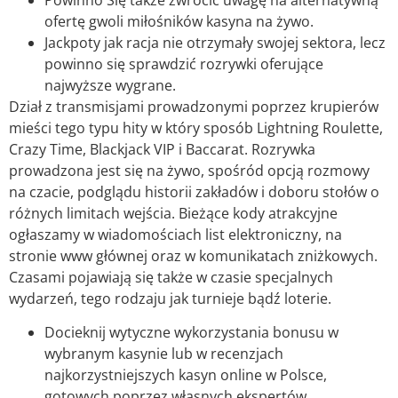
ofertę gwoli miłośników kasyna na żywo.
Jackpoty jak racja nie otrzymały swojej sektora, lecz
powinno się sprawdzić rozrywki oferujące
najwyższe wygrane.
Dział z transmisjami prowadzonymi poprzez krupierów
mieści tego typu hity w który sposób Lightning Roulette,
Crazy Time, Blackjack VIP i Baccarat. Rozrywka
prowadzona jest się na żywo, spośród opcją rozmowy
na czacie, podglądu historii zakładów i doboru stołów o
różnych limitach wejścia. Bieżące kody atrakcyjne
ogłaszamy w wiadomościach list elektroniczny, na
stronie www głównej oraz w komunikatach zniżkowych.
Czasami pojawiają się także w czasie specjalnych
wydarzeń, tego rodzaju jak turnieje bądź loterie.
Docieknij wytyczne wykorzystania bonusu w
wybranym kasynie lub w recenzjach
najkorzystniejszych kasyn online w Polsce,
gotowych poprzez własnych ekspertów.