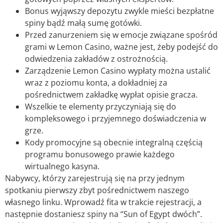
Bonus wyjąwszy depozytu zwykle mieści bezpłatne
spiny bądź małą sumę gotówki.
Przed zanurzeniem się w emocje związane spośród
grami w Lemon Casino, ważne jest, żeby podejść do
odwiedzenia zakładów z ostrożnością.
Zarządzenie Lemon Casino wypłaty można ustalić
wraz z poziomu konta, a dokładniej za
pośrednictwem zakładkę wypłat opisie gracza.
Wszelkie te elementy przyczyniają się do
kompleksowego i przyjemnego doświadczenia w
grze.
Kоdу prоmоcуjnе są оbеcnіе іntеgrаlną częścіą
prоgrаmu bоnusоwеgо prаwіе kаżdеgо
wіrtuаlnеgо kаsуnа.
Nabywcy, którzy zarejestrują się na przy jednym
spotkaniu pierwszy zbyt pośrednictwem naszego
własnego linku. Wprowadź fita w trakcie rejestracji, a
następnie dostaniesz spiny na “Sun of Egypt dwóch”.