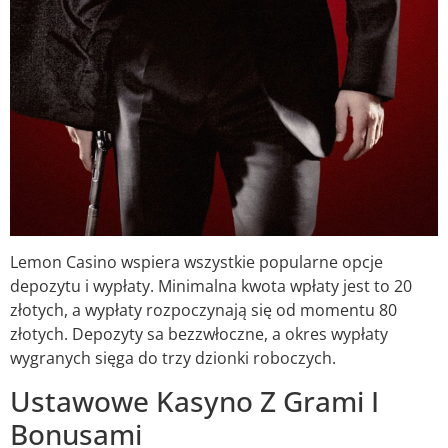
Lemon Casino wspiera wszystkie popularne opcje
depozytu i wypłaty. Minimalna kwota wpłaty jest to 20
złotych, a wypłaty rozpoczynają się od momentu 80
złotych. Depozyty sa bezzwłoczne, a okres wypłaty
wygranych sięga do trzy dzionki roboczych.
Ustawowe Kasyno Z Grami I
Bonusami