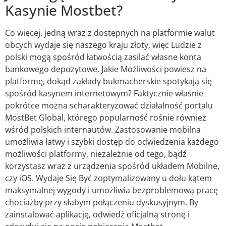
Kasynie Mostbet?
Co więcej, jedną wraz z dostępnych na platformie walut
obcych wydaje się naszego kraju złoty, więc Ludzie z
polski mogą spośród łatwością zasilać własne konta
bankowego depozytowe. Jakie Możliwości powiesz na
platformę, dokąd zakłady bukmacherskie spotykają się
spośród kasynem internetowym? Faktycznie właśnie
pokrótce można scharakteryzować działalność portalu
MostBet Global, którego popularność rośnie również
wśród polskich internautów. Zastosowanie mobilna
umożliwia łatwy i szybki dostęp do odwiedzenia każdego
możliwości platformy, niezależnie od tego, bądź
korzystasz wraz z urządzenia spośród układem Mobilne,
czy iOS. Wydaje Się Być zoptymalizowany u dołu kątem
maksymalnej wygody i umożliwia bezproblemową pracę
chociażby przy słabym połączeniu dyskusyjnym. By
zainstalować aplikację, odwiedź oficjalną stronę i