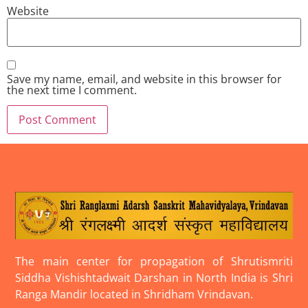
Website
Save my name, email, and website in this browser for
the next time I comment.
The main center for propagation of Shrutismriti
Siddha Vishishtadwait Darshan in North India is Shri
Ranga Mandir located in Shridham Vrindavan.