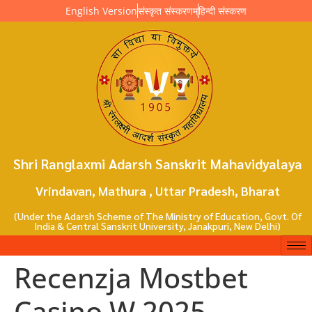
English Version
संस्कृत संस्करणम्
हिन्दी संस्करण
Shri Ranglaxmi Adarsh Sanskrit Mahavidyalaya
Vrindavan, Mathura , Uttar Pradesh, Bharat
(Under the Adarsh Scheme of The Ministry of Education, Govt. Of
India & Central Sanskrit University, Janakpuri, New Delhi)
Recenzja Mostbet
Casino W 2025