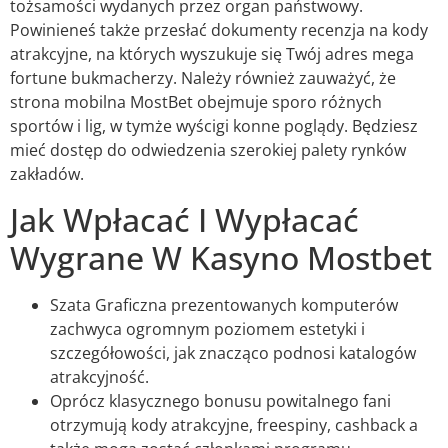
tożsamości wydanych przez organ państwowy.
Powinieneś także przesłać dokumenty recenzja na kody
atrakcyjne, na których wyszukuje się Twój adres mega
fortune bukmacherzy. Należy również zauważyć, że
strona mobilna MostBet obejmuje sporo różnych
sportów i lig, w tymże wyścigi konne poglądy. Będziesz
mieć dostęp do odwiedzenia szerokiej palety rynków
zakładów.
Jak Wpłacać I Wypłacać
Wygrane W Kasyno Mostbet
Szata Graficzna prezentowanych komputerów
zachwyca ogromnym poziomem estetyki i
szczegółowości, jak znacząco podnosi katalogów
atrakcyjność.
Oprócz klasycznego bonusu powitalnego fani
otrzymują kody atrakcyjne, freespiny, cashback a