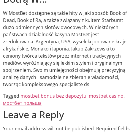
W MostBet dostępne są takie hity w jaki sposób Book of
Dead, Book of Ra, a także związany z kultem Starburst i
dużo odmiennych slotów owocowych. W niektórych
państwach działalność kasyna MostBet jest
zredukowana. Argentyna, USA, wyselekcjonowane kraje
afrykańskie, Monako i Japonia. Jakub Zakrzewski to
ceniony twórca tekstów przez internet i tradycyjnych
mediów, wyróżniający się lekkim stylem i oryginalnym
spojrzeniem. Swoim umiejętności obejmują precyzyjną
analizę danych i samodzielne zbieranie wiadomości,
tworząc kompleksowego specjalistę ds.
Tagged
mostbet bonus bez depozytu
,
mostbet casino
,
мостбет польша
Leave a Reply
Your email address will not be published.
Required fields