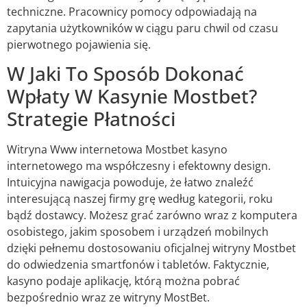
techniczne. Pracownicy pomocy odpowiadają na
zapytania użytkowników w ciągu paru chwil od czasu
pierwotnego pojawienia się.
W Jaki To Sposób Dokonać
Wpłaty W Kasynie Mostbet?
Strategie Płatności
Witryna Www internetowa Mostbet kasyno
internetowego ma współczesny i efektowny design.
Intuicyjna nawigacja powoduje, że łatwo znaleźć
interesującą naszej firmy grę według kategorii, roku
bądź dostawcy. Możesz grać zarówno wraz z komputera
osobistego, jakim sposobem i urządzeń mobilnych
dzięki pełnemu dostosowaniu oficjalnej witryny Mostbet
do odwiedzenia smartfonów i tabletów. Faktycznie,
kasyno podaje aplikację, którą można pobrać
bezpośrednio wraz ze witryny MostBet.