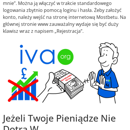
mnie”. Można ją włączyć w trakcie standardowego
logowania zbytnio pomocą loginu i hasła. Żeby założyć
konto, należy wejść na stronę internetową Mostbetu. Na
głównej stronie www zauważalny wydaje się być duży
klawisz wraz z napisem „Rejestracja”.
Jeżeli Twoje Pieniądze Nie
Dotrą W…