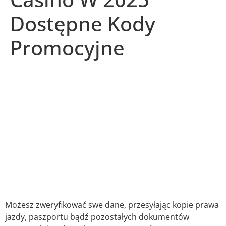
Dostępne Kody
Promocyjne
Możesz zweryfikować swe dane, przesyłając kopie prawa
jazdy, paszportu bądź pozostałych dokumentów