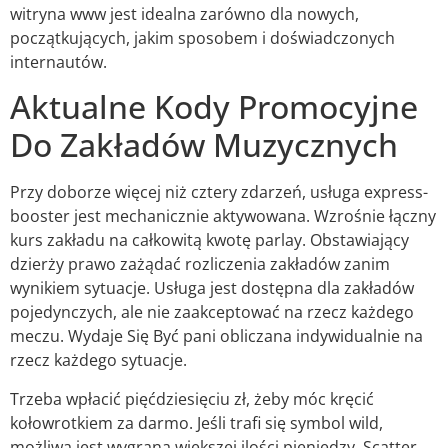
witryna www jest idealna zarówno dla nowych,
początkujących, jakim sposobem i doświadczonych
internautów.
Aktualne Kody Promocyjne
Do Zakłаdów Muzycznych
Przy doborze więcej niż cztery zdarzeń, usługa express-
booster jest mechanicznie aktywowana. Wzrośnie łączny
kurs zakładu na całkowitą kwotę parlay. Obstawiający
dzierży prawo zażądać rozliczenia zakładów zanim
wynikiem sytuacje. Usługa jest dostępna dla zakładów
pojedynczych, ale nie zaakceptować na rzecz każdego
meczu. Wydaje Się Być pani obliczana indywidualnie na
rzecz każdego sytuacje.
Trzeba wpłacić pięćdziesięciu zł, żeby móc kręcić
kołowrotkiem za darmo. Jeśli trafi się symbol wild,
możliwa jest wygrana większej ilości pieniędzy. Scatter