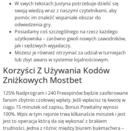
W swych tekstach Justyna potrzebuje dzielić się
swoją wiedzą wraz z naszymi czytelnikami, aby
pomóc im znaleźć wspaniałe obszar do
odwiedzenia gry.
Posiadamy coś szczególnego na rzecz każdego
użytkownika – zarówno gwoli nowych zawodników,
jak i sędziwych wyjadaczy.
Możesz je również otrzymać za udział w turniejach
lub zbyt awans w systemie lojalnościowym.
Korzyści Z Używania Kodów
Zniżkowych Mostbet
125% Nadprogram i 240 Freespinów będzie zaoferowane
fanom zbytnio czołowej wpłaty. Jeśli wpłacisz tę kwotę w
ciągu 15 minutek od zapisu, Bonus Powitalny wynosi
100%. Wpis w tym rejonie trwa kilkanaście minutek i jest
jest to operacja którą da się wykonać z brakiem
trudności. Jedna z różnic między biurem bukmachera –