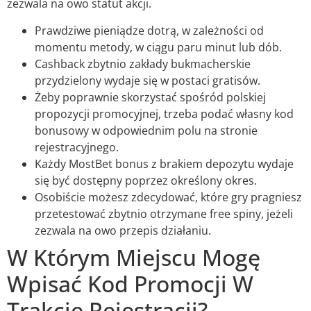
zezwala na owo statut akcji.
Prawdziwe pieniądze dotrą, w zależności od
momentu metody, w ciągu paru minut lub dób.
Cashback zbytnio zakłady bukmacherskie
przydzielony wydaje się w postaci gratisów.
Żeby poprawnie skorzystać spośród polskiej
propozycji promocyjnej, trzeba podać własny kod
bonusowy w odpowiednim polu na stronie
rejestracyjnego.
Każdy MostBet bonus z brakiem depozytu wydaje
się być dostępny poprzez określony okres.
Osobiście możesz zdecydować, które gry pragniesz
przetestować zbytnio otrzymane free spiny, jeżeli
zezwala na owo przepis działaniu.
W Którym Miejscu Mogę
Wpisać Kod Promocji W
Trakcie Rejestracji?