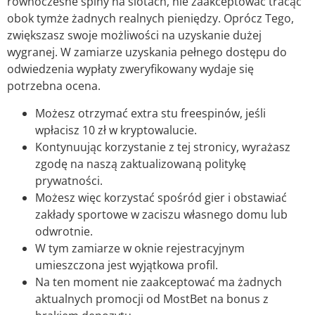
równoczesne spiny na slotach, nie zaakceptować tracąc
obok tymże żadnych realnych pieniędzy. Oprócz Tego,
zwiększasz swoje możliwości na uzyskanie dużej
wygranej. W zamiarze uzyskania pełnego dostępu do
odwiedzenia wypłaty zweryfikowany wydaje się
potrzebna ocena.
Możesz otrzymać extra stu freespinów, jeśli
wpłacisz 10 zł w kryptowalucie.
Kontynuując korzystanie z tej stronicy, wyrażasz
zgodę na naszą zaktualizowaną politykę
prywatności.
Możesz więc korzystać spośród gier i obstawiać
zakłady sportowe w zaciszu własnego domu lub
odwrotnie.
W tym zamiarze w oknie rejestracyjnym
umieszczona jest wyjątkowa profil.
Na ten moment nie zaakceptować ma żadnych
aktualnych promocji od MostBet na bonus z