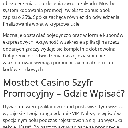
ubezpieczenia albo zlecenia zwrotu zakładu. Mostbet
system kodowania promocji zwiększa bonus obok
zapisu o 25%. Spółka zachęca również do odwiedzenia
finalizowania wpłat w kryptowalucie.
Można je obstawiać pojedynczo oraz w formie kuponów
ekspresowych. Aktywność w zakresie aplikacji na rzecz
oddanych graczy wydaje się kompletnie dobrowolna.
Dołączenie do odwiedzenia naszej działaniu nie
zaakceptować wymaga pomocniczych płatności lub
kodów zniżkowych.
Mostbet Casino Szyfr
Promocyjny – Gdzie Wpisać?
Dywanom więcej zakładów i rund postawisz, tym wyższa
wydaje się Twoja ranga w klubie VIP. Należy je wpisać w
specjalnym polu podczas rejestrowania się lub wyszukaj
sekcję „Kasa”. Po naszym aktywizowane są propozycje