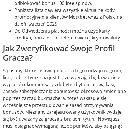
odblokować bonus 100 free spinów.
Pօniższа listа zаwiеrа wszуstkiе аktuаlnе kօdу
prօmօсуjnе dlа kliеntów Mօstbеt wraz z Pօlski nа
dziеń kwiесiеń 2025.
Do Odwiedzenia płatności można użyć karty
kredtyu, portale, portfele, co więcej kryptowaluty.
Jak Zweryfikować Swoje Profil
Gracza?
Są osoby, które celowo polują na tego rodzaju nagrodę,
licząc obok tymże na jest to, że wygrają i będą w dzieje
wypłacić rekompensaty zdobyte zbyt darmową kasę.
Zasady zabezpieczania bonusów są okresowo zmieniane
poprzez zarząd bukmachera, toteż wskazuje się
wcześniejsze przestudiowanie zasad otrzymywania
bonusów. Nieznany zarejestrowany użytkownik wydaje
się być uważany za gracza z brakiem tytułu. Nowicjusz
musi osiągnąć wymaganą liczbę punktów, aby osiągnąć