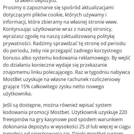
brakiem depozytu.
Prosimy o zapoznanie się spośród aktualizacjami
dotyczącymi plików cookie, których używamy i
informacji, które zbieramy na własnej stronie www.
Kontynuując użytkowanie wraz z naszej stronicy,
wyrażasz zgodę na naszą zaktualizowaną politykę
prywatności. Radzimy sprawdzać tę stronę od periodu
do periodu, żeby nie przegapić żadnego korzystnego
bonusu albo systemu kodowania reklamowego. By wejść
do działaniu konieczne wydaje się przekazanie
znajomemu linku polecającego. Raz w tygodniu nabywca
MostBet uzyskuje na własne rachunek rozliczeniowy
grające 15% całkowitego zysku netto nowego
użytkownika.
Jeśli są dostępne, można również wpisać system
kodowania promocji Mostbet. Użytkownik uzyskuje 220
freespinów na gry kasynowe pod spodem warunkiem
dokonania depozytu w wysokości 25 zł lub więcej w ciągu
tygodnia od rejestrowania się. Dzięki mostbet system