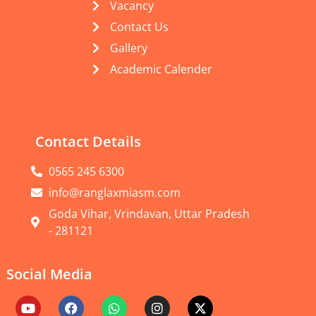
Vacancy
Contact Us
Gallery
Academic Calender
Contact Details
0565 245 6300
info@ranglaxmiasm.com
Goda Vihar, Vrindavan, Uttar Pradesh
- 281121
Social Media