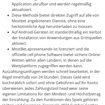
Application abrufbar und werden regelmäßig
aktualisiert.
Diese Methode bietet direkten Zugriff auf alle von
Mostbet angebotenen Dienste, ohne eine
herkömmliche App herunterladen zu müssen.
Auf Android-Geräten ist standardmäßig ein Verbot
der Installation von Anwendungen aus Drittquellen
aktiviert.
MostBet.apresentando ist lizenziert und die
offizielle cell phone Software bietet sichere Online-
Wetten within allen Ländern, in denen auf die
Wettplattform zugegriffen werden kann.
Auszahlungsanfragen werden schnell bearbeitet, in der
Regel innerhalb von 24 Stunden. Dieses Geld wird
buchstäblich sofort und ohne Gebühren auf Ihr Konto
überwiesen. Jedes Zahlungstool head wear seine
eigenen Limitations für den Mindest- und Höchstbetrag
der Einzahlung. Zu den Funktionen des Spiels gehören