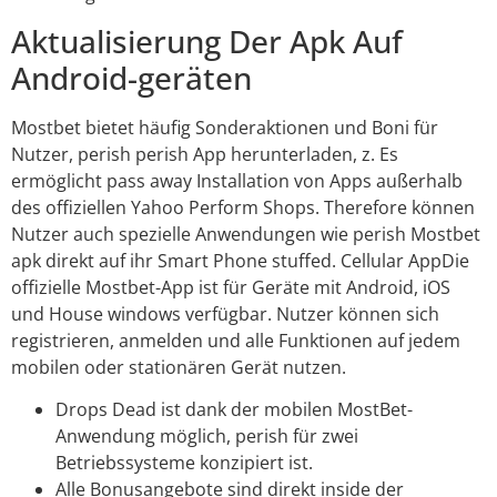
Aktualisierung Der Apk Auf
Android-geräten
Mostbet bietet häufig Sonderaktionen und Boni für
Nutzer, perish perish App herunterladen, z. Es
ermöglicht pass away Installation von Apps außerhalb
des offiziellen Yahoo Perform Shops. Therefore können
Nutzer auch spezielle Anwendungen wie perish Mostbet
apk direkt auf ihr Smart Phone stuffed. Cellular AppDie
offizielle Mostbet-App ist für Geräte mit Android, iOS
und House windows verfügbar. Nutzer können sich
registrieren, anmelden und alle Funktionen auf jedem
mobilen oder stationären Gerät nutzen.
Drops Dead ist dank der mobilen MostBet-
Anwendung möglich, perish für zwei
Betriebssysteme konzipiert ist.
Alle Bonusangebote sind direkt inside der