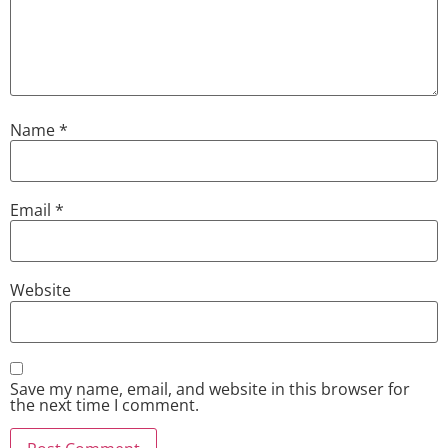
Name
*
Email
*
Website
Save my name, email, and website in this browser for
the next time I comment.