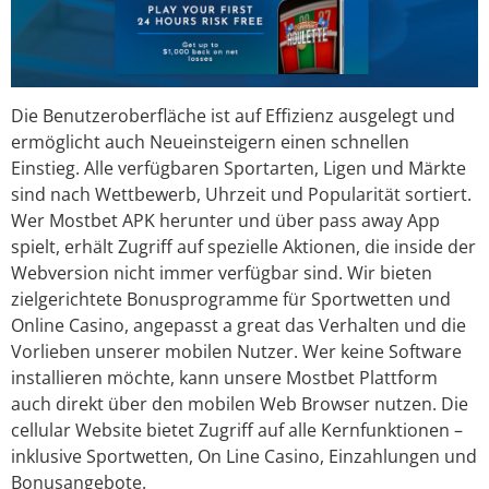
Die Benutzeroberfläche ist auf Effizienz ausgelegt und
ermöglicht auch Neueinsteigern einen schnellen
Einstieg. Alle verfügbaren Sportarten, Ligen und Märkte
sind nach Wettbewerb, Uhrzeit und Popularität sortiert.
Wer Mostbet APK herunter und über pass away App
spielt, erhält Zugriff auf spezielle Aktionen, die inside der
Webversion nicht immer verfügbar sind. Wir bieten
zielgerichtete Bonusprogramme für Sportwetten und
Online Casino, angepasst a great das Verhalten und die
Vorlieben unserer mobilen Nutzer. Wer keine Software
installieren möchte, kann unsere Mostbet Plattform
auch direkt über den mobilen Web Browser nutzen. Die
cellular Website bietet Zugriff auf alle Kernfunktionen –
inklusive Sportwetten, On Line Casino, Einzahlungen und
Bonusangebote.