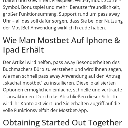
Halten und Gewinnen, Freispiele, Wild-Symbol, Scatter-
Symbol, Bonusspiel und mehr. Benutzerfreundlichkeit,
großer Funktionsumfang, Support rund um pass away
Uhr – all das soll dafür sorgen, dass Sie bei der Nutzung
der MostBet Anwendung wirklich Freude haben.
Wie Man Mostbet Auf Iphone &
Ipad Erhält
Der Artikel wird helfen, pass away Besonderheiten des
Buchmachers Büro zu verstehen und wird Ihnen sagen,
wie man schnell pass away Anwendung auf den Antrag
„skachat mostbet“ zu installieren. Diese lokalisierten
Optionen ermöglichen einfache, schnelle und vertraute
Transaktionen. Durch das Abschließen dieser Schritte
wird Ihr Konto aktiviert und Sie erhalten Zugriff auf die
volle Funktionsvielfalt der Mostbet-App.
Obtaining Started Out Together