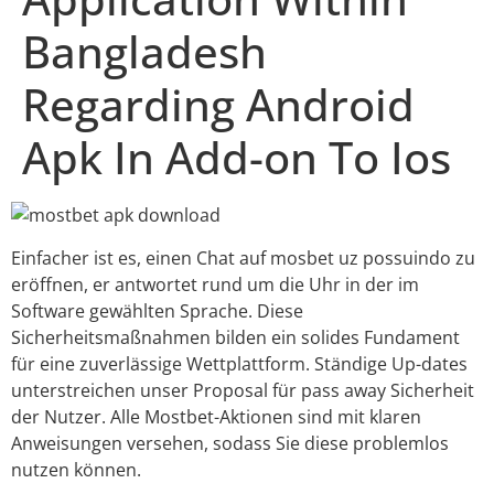
Bangladesh
Regarding Android
Apk In Add-on To Ios
Einfacher ist es, einen Chat auf mosbet uz possuindo zu
eröffnen, er antwortet rund um die Uhr in der im
Software gewählten Sprache. Diese
Sicherheitsmaßnahmen bilden ein solides Fundament
für eine zuverlässige Wettplattform. Ständige Up-dates
unterstreichen unser Proposal für pass away Sicherheit
der Nutzer. Alle Mostbet-Aktionen sind mit klaren
Anweisungen versehen, sodass Sie diese problemlos
nutzen können.