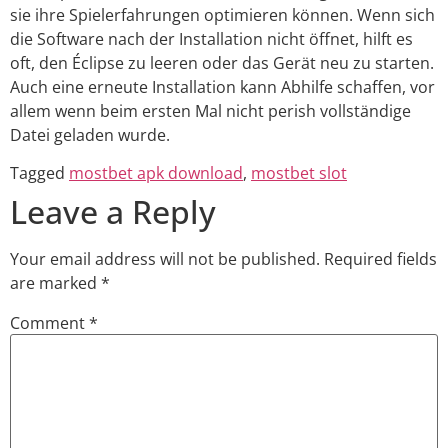
sie ihre Spielerfahrungen optimieren können. Wenn sich
die Software nach der Installation nicht öffnet, hilft es
oft, den Éclipse zu leeren oder das Gerät neu zu starten.
Auch eine erneute Installation kann Abhilfe schaffen, vor
allem wenn beim ersten Mal nicht perish vollständige
Datei geladen wurde.
Tagged
mostbet apk download
,
mostbet slot
Leave a Reply
Your email address will not be published.
Required fields
are marked
*
Comment
*