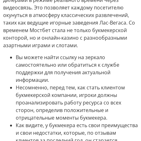
дилерами в режиме реального времени через
видеосвязь. Это позволяет каждому посетителю
окунуться в атмосферу классических развлечений,
таких как ведущие игорные заведения Лас-Вегаса. Со
временем Мостбет стала не только букмекерской
конторой, но и онлайн-казино с разнообразными
азартными играми и слотами.
Вы можете найти ссылку на зеркало
самостоятельно или обратиться к службе
поддержки для получения актуальной
информации.
Несомненно, перед тем, как стать клиентом
букмекерской компании, игроки должны
проанализировать работу ресурса со всех
сторон, определив положительные и
отрицательные моменты букмекера.
Как видите, у букмекера есть свои преимущества
и свои недостатки, которые, по отзывам
клиентов за последний год, он старается