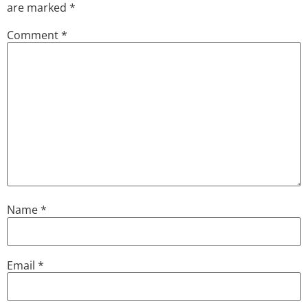
are marked
*
Comment
*
Name
*
Email
*