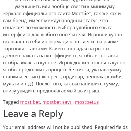
уменьшить или вообще свести к минимуму.
Зеркало официального сайта Мостбет, так же как и
сам бренд, имеет международный статус, что
означает возможность выбора удобного языка
интерфейса для любого посетителя. Игровой купон
включает в себя информацию по сделке на рынке
торговли ставками. Клиент, попадая на рынок,
должен нажать на коэффициент, чтобы его ставка
отобразилась в купоне. Игрок должен открыть купон,
чтобы продолжить процесс беттинга, указав сумму
ставки и ее тип (экспресс, ординар, цепочка, комби,
мульти и т.д.). После того, как вы напишите сумму,
внизу увидите предполагаемый выигрыш.
Tagged
most bet
,
mostbet sayti
,
mostbetuz
Leave a Reply
Your email address will not be published.
Required fields