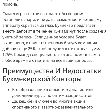
помочь.
Смысл игры состоит в том, чтобы вовремя
остановить пари, и не дать возможности летящему
аппарату скрыться из глаз. Букмекер предлагает
внести депозит в течение 15-ти минут после создания
учетной записи. Если данное условие будет
выполнено, к приветственному бонусу компания
добавит еще 25%, чтоб получилась итоговая сумма
125%. Команда специалистов готова помочь вам в
любое время и ответить на все ваши вопросы.
Преимущества И Недостатки
Букмекерской Конторы
Его образование в области журналистики
дополнили курсы по оптимизации сайтов.
Да, кеш-бек включен во многие акции
спортивного и азартно-развлекательного