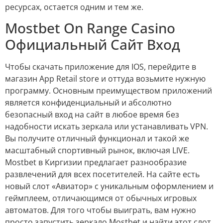
ресурсах, остается одним и тем же.
Mostbet On Range Casino
Официальный Сайт Вход
Чтобы скачать приложение для IOS, перейдите в
магазин App Retail store и оттуда возьмите нужную
программу. Основным преимуществом приложений
является конфиденциальный и абсолютно
безопасный вход на сайт в любое время без
надобности искать зеркала или устанавливать VPN.
Вы получите отличный функционал и такой же
масштабный спортивный рынок, включая LIVE.
Mostbet в Киргизии предлагает разнообразие
развлечений для всех посетителей. На сайте есть
новый слот «Авиатор» с уникальным оформлением и
геймплеем, отличающимся от обычных игровых
автоматов. Для того чтобы выиграть, вам нужно
просто запустить зеркало Mostbet и найти этот слот.