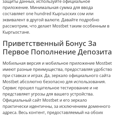
защиты данных, используйте официальное
приложение. Минимальная сумма для ввода
составляет one hundred Кыргызских сом или
эквивалент в другой валюте. Давайте подробно
рассмотрим, что делает Mostbet таким особенным в
Кыргызстане.
Приветственный Бонус За
Первое Пополнение Депозита
Мобильная версия и мобильное приложение Mostbet
имеют разные преимущества, предоставляя удобство
при ставках и играх. Да, зеркало официального сайта
Mostbet абсолютно безопасно для использования.
Сервис прошел тщательное тестирование и не
представляет угрозы для вашего устройства.
Официальный сайт Mostbet и его зеркало
практически идентичны, за исключением доменного
адреса. Весь контент, предоставляемый на обоих