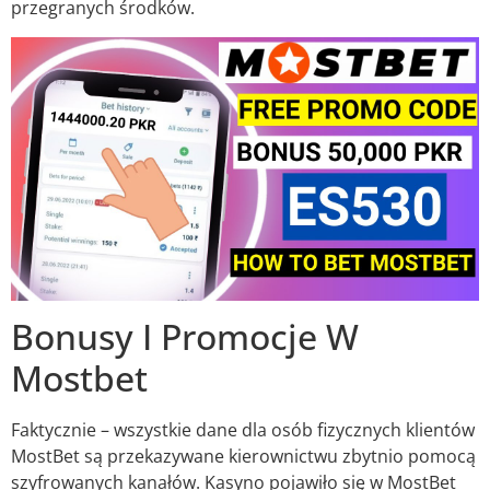
przegranych środków.
Bonusy I Promocje W
Mostbet
Faktycznie – wszystkie dane dla osób fizycznych klientów
MostBet są przekazywane kierownictwu zbytnio pomocą
szyfrowanych kanałów. Kasyno pojawiło się w MostBet