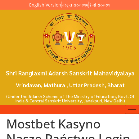
English Version
संस्कृत संस्करणम्
हिन्दी संस्करण
Shri Ranglaxmi Adarsh Sanskrit Mahavidyalaya
Vrindavan, Mathura , Uttar Pradesh, Bharat
(Under the Adarsh Scheme of The Ministry of Education, Govt. Of
India & Central Sanskrit University, Janakpuri, New Delhi)
Mostbet Kasyno
Nasze Państwo Login