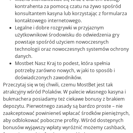
kontrahenta za pomocą czatu na żywo spośród
konsultantem kasyna lub korzystając z formularza
kontaktowego internetowego.
Legalne i dobre rozgrywki w przyjaznym
użytkownikowi środowisku do odwiedzenia gry
powstaje spośród użyciem nowoczesnych
technologii oraz nowoczesnych systemów ochrony
danych.
Mostbet Nasz Kraj to podest, która spełnia
potrzeby zarówno nowych, w jaki to sposób i
doświadczonych zawodników.
Przeczytaj się w tej chwili, czemu MostBet jest tak
atrakcyjny wśród Polaków. W palecie własnego kasyna i
bukmachera posiadamy też ciekawe bonusy z brakiem
depozytu. Pierwotnego zasady są bardzo proste – nie
zaakceptować powinieneś wpłacać środków pieniężnych,
aby odblokować poboczne profity. Wśród dostępnych
bonusów wyjąwszy wpłaty wyróżnić możemy cashback,