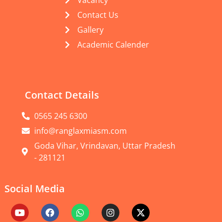
Contact Us
Gallery
Academic Calender
Contact Details
0565 245 6300
info@ranglaxmiasm.com
Goda Vihar, Vrindavan, Uttar Pradesh
- 281121
Social Media