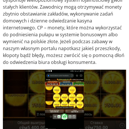
stałych klientów. Zawodnicy mogą otrzymywać monety
zbytnio obstawianie zakładów, wykonywanie zadań
domowych i dzienne odwiedzanie kasyna
internetowego. CP – monety, które można wykorzystać
do podniesienia pułapu w systemie bonusowym albo
wymienić na polskie złote. Jeżeli podczas zabawy w
naszym własnym portalu napotkasz jakieś przeszkody,
kłopoty bądź błędy, możesz zwrócić się o pomocną dłoń
do odwiedzenia biura obsługi konsumenta.