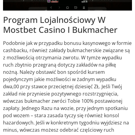
Program Lojalnościowy W
Mostbet Casino I Bukmacher
Podobnie jak w przypadku bonusu kasynowego w formie
cashbacku, również zakłady bukmacherskie związane są
z możliwością otrzymania zwrotu. W tymże wypadku
ruch zbytnio przegraną dotyczy zakładów na piłkę
nożną. Należy obstawić bon spośród kursem
pojedynczym jakie możliwości w żadnym wypadku
dwa,00 przy stawce przeciętnej dziesięć ZŁ. Jeśli Twój
zakład nie przyniesie pozytywnego rozstrzygnięcia,
wówczas bukmacher zwróci Tobie 100% postawionej
zapłaty. Jednego Razu na wozie, przy jednym spotkaniu
pod wozem – stara zasada tyczy się również konsol
hazardowych. Jeśli w konkretnym tygodniu wyjdziesz na
minus, wówczas możesz odebrać częściowy ruch