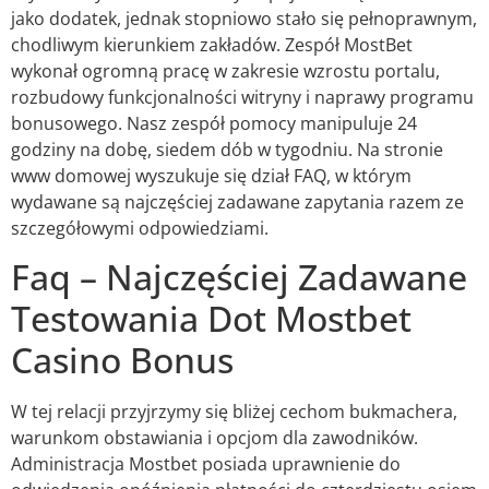
jako dodatek, jednak stopniowo stało się pełnoprawnym,
chodliwym kierunkiem zakładów. Zespół MostBet
wykonał ogromną pracę w zakresie wzrostu portalu,
rozbudowy funkcjonalności witryny i naprawy programu
bonusowego. Nasz zespół pomocy manipuluje 24
godziny na dobę, siedem dób w tygodniu. Na stronie
www domowej wyszukuje się dział FAQ, w którym
wydawane są najczęściej zadawane zapytania razem ze
szczegółowymi odpowiedziami.
Faq – Najczęściej Zadawane
Testowania Dot Mostbet
Casino Bonus
W tej relacji przyjrzymy się bliżej cechom bukmachera,
warunkom obstawiania i opcjom dla zawodników.
Administracja Mostbet posiada uprawnienie do